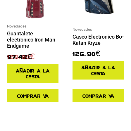
Novedades
Novedades
Guantalete
Casco Electronico Bo-
electronico Iron Man
Katan Kryze
Endgame
126.90
€
129.90
€
97.42
€
Añadir a la
Añadir a la
cesta
cesta
Comprar ya
Comprar ya