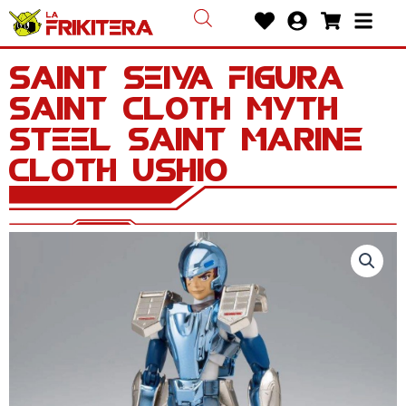
Ir
Heart
User-
Shoppin
Bars
al
circle
cart
contenido
Saint Seiya Figura
Saint Cloth Myth
Steel Saint Marine
Cloth Ushio