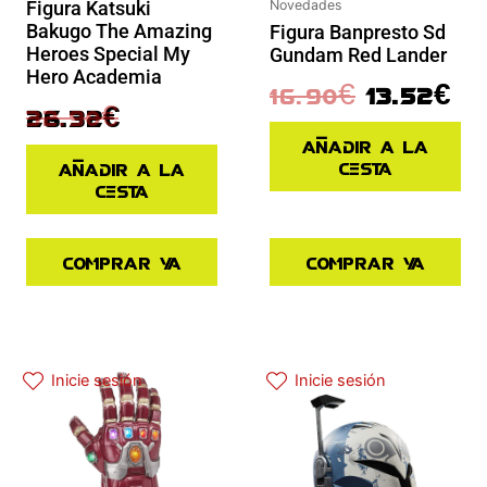
Novedades
Figura Katsuki
Bakugo The Amazing
Figura Banpresto Sd
Heroes Special My
Gundam Red Lander
Hero Academia
16.90
€
13.52
€
32.90
€
26.32
€
Añadir a la
cesta
Añadir a la
cesta
Comprar ya
Comprar ya
El precio actual es: 97.42€.
El precio original era: 129.90€.
Inicie sesión
Inicie sesión