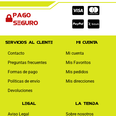
Cc-
Cc-
Cc-
Pago
visa
paypal
mas
seguro
Servicios al cliente
Mi cuenta
Contacto
Mi cuenta
Preguntas frecuentes
Mis Favoritos
Formas de pago
Mis pedidos
Políticas de envío
Mis direcciones
Devoluciones
Legal
La tienda
Aviso Legal
Sobre nosotros