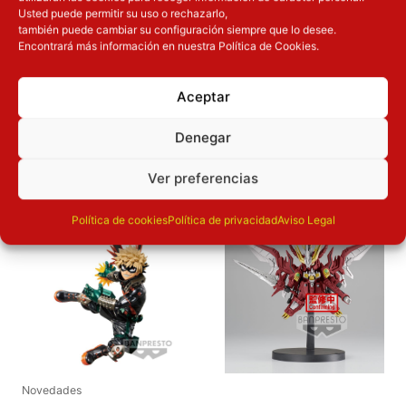
Usted puede permitir su uso o rechazarlo,
también puede cambiar su configuración siempre que lo desee.
Dimensiones
16
cm
Encontrará más información en nuestra Política de Cookies.
Aceptar
OTROS PRODUCTOS QUE TE
Denegar
PUEDEN INTERESAR
Ver preferencias
El precio original era: 32.90€.
El precio actual es: 26.32€.
El precio original era: 16.90€.
El precio a
Inicie sesión
Inicie sesión
Política de cookies
Política de privacidad
Aviso Legal
Novedades