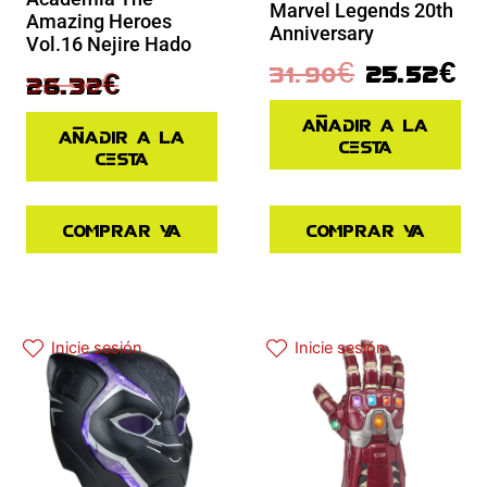
Marvel Legends 20th
Amazing Heroes
Anniversary
Vol.16 Nejire Hado
31.90
€
25.52
€
32.90
€
26.32
€
Añadir a la
Añadir a la
cesta
cesta
Comprar ya
Comprar ya
El precio actual es: 97.42€.
El precio original era: 129.90€.
El precio actual es: 97.42€.
El precio original era: 129.90€.
Inicie sesión
Inicie sesión