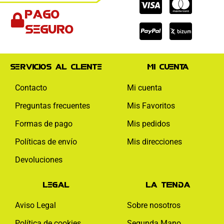
Cc-
Cc-
Cc-
Pago
visa
paypal
mas
seguro
Servicios al cliente
Mi cuenta
Contacto
Mi cuenta
Preguntas frecuentes
Mis Favoritos
Formas de pago
Mis pedidos
Políticas de envío
Mis direcciones
Devoluciones
Legal
La tienda
Aviso Legal
Sobre nosotros
Política de cookies
Segunda Mano