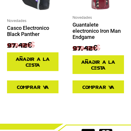
Novedades
Novedades
Guantalete
Casco Electronico
electronico Iron Man
Black Panther
Endgame
129.90
€
97.42
€
129.90
€
97.42
€
Añadir a la
Añadir a la
cesta
cesta
Comprar ya
Comprar ya