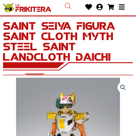
Ir
Heart
User-
Shoppin
Bars
al
circle
cart
contenido
Saint Seiya Figura
Saint Cloth Myth
Steel Saint
Landcloth Daichi