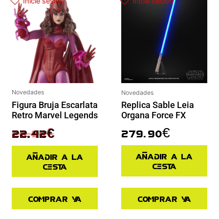
Inicie sesión
Inicie sesión
Novedades
Novedades
Figura Bruja Escarlata
Replica Sable Leia
Retro Marvel Legends
Organa Force FX
29.90
€
279.90
€
22.42
€
Añadir a la
Añadir a la
cesta
cesta
Comprar ya
Comprar ya