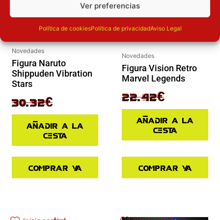
Ver preferencias
Política de cookies
Política de privacidad
Aviso Legal
Novedades
Novedades
Figura Naruto
Figura Vision Retro
Shippuden Vibration
Marvel Legends
Stars
29.90
€
22.42
€
37.90
€
30.32
€
Añadir a la
Añadir a la
cesta
cesta
Comprar ya
Comprar ya
El precio original era: 29.90€.
El precio actual es: 22.42€.