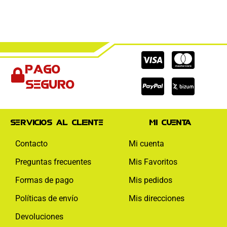
Cc-
Cc-
Cc-
Pago
visa
paypal
mas
seguro
Servicios al cliente
Mi cuenta
Contacto
Mi cuenta
Preguntas frecuentes
Mis Favoritos
Formas de pago
Mis pedidos
Políticas de envío
Mis direcciones
Devoluciones