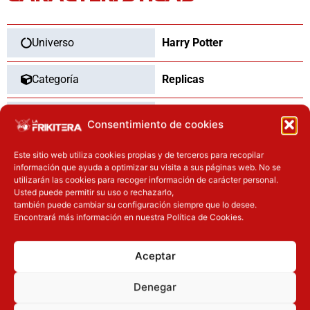
Universo
Harry Potter
Categoría
Replicas
Tipo
Nuevo
Consentimiento de cookies
Este sitio web utiliza cookies propias y de terceros para recopilar
información que ayuda a optimizar su visita a sus páginas web. No se
utilizarán las cookies para recoger información de carácter personal.
OTROS PRODUCTOS QUE TE
Usted puede permitir su uso o rechazarlo,
PUEDEN INTERESAR
también puede cambiar su configuración siempre que lo desee.
Encontrará más información en nuestra Política de Cookies.
El precio original era: 37.90€.
El precio actual es: 30.32€.
El precio original era: 29.90€.
El precio actual es: 22.42€.
Inicie sesión
Inicie sesión
Aceptar
Denegar