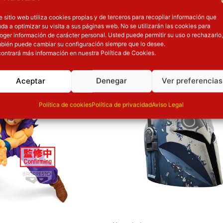
e sitio web utiliza cookies propias y de terceros para recopilar información que
da a optimizar su visita a sus páginas web. No se utilizarán las cookies para
oger información de carácter personal. Usted puede permitir su uso o rechazarlo,
OTROS PRODUCT
bién puede cambiar su configuración siempre que lo desee.
ontrará más información en nuestra Política de Cookies.
ión
Inicie sesión
Aceptar
Denegar
Ver preferencias
Política de cookies
Política de privacidad
Aviso Legal