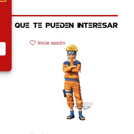
OS QUE TE PUEDEN INTERESAR
El precio original era: 64.90€.
El precio actual es: 45.43€.
Inicie sesión