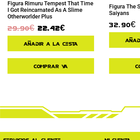
Figura Rimuru Tempest That Time
Figura The 
I Got Reincarnated As A Slime
Saiyans
Otherworlder Plus
32.90
€
29.90
€
22.42
€
Añad
Añadir a la cesta
Comprar ya
C
Servicios al cliente
Mi cuenta