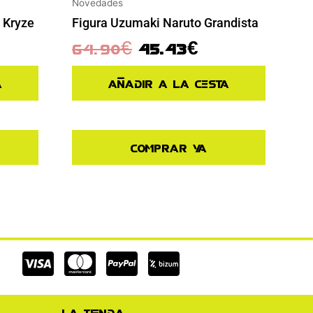
Novedades
 Kryze
Figura Uzumaki Naruto Grandista
64.90
€
45.43
€
a
Añadir a la cesta
Comprar ya
Cc-
Cc-
Cc-
visa
mastercard
paypal
La tienda