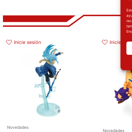
Est
ayu
rec
tam
Enc
El precio original era: 29.90€.
El precio actual es: 22.42€.
Inicie sesión
Inicie ses
Novedades
Novedades