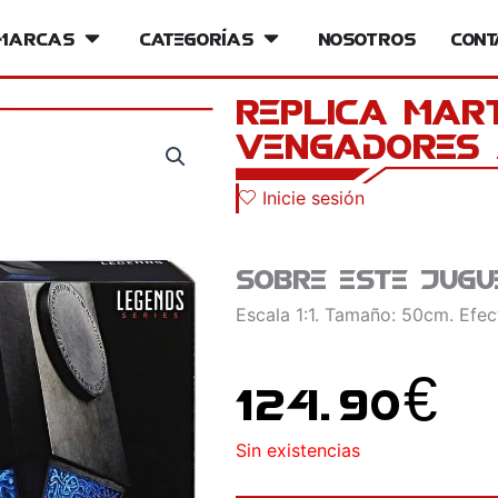
iversos
Marcas
Open Marcas
Categorías
Open Categorías
Nosotros
Cont
Replica Mar
Vengadores
Inicie sesión
Sobre este jugu
Escala 1:1. Tamaño: 50cm. Efec
124.90
€
Sin existencias