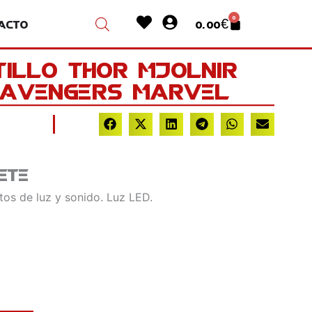
Heart
User-
0
acto
0.00
€
Cart
circle
tillo Thor Mjolnir
 Avengers Marvel
ete
tos de luz y sonido. Luz LED.