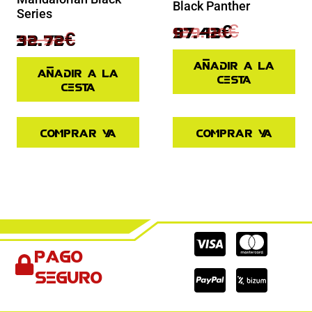
Black Panther
Series
129.90
€
97.42
€
40.90
€
32.72
€
Añadir a la
Añadir a la
cesta
cesta
Comprar ya
Comprar ya
Cc-
Cc-
Cc-
Pago
visa
paypal
mas
seguro