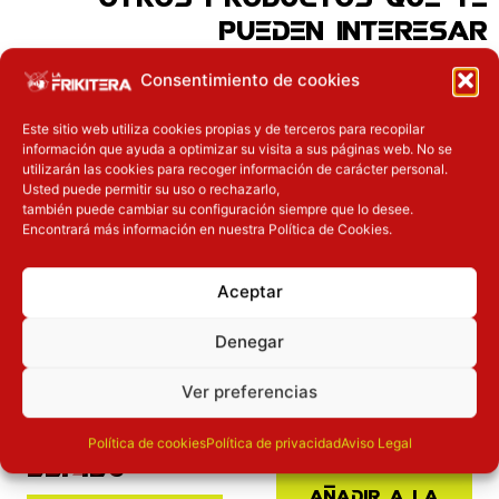
PUEDEN INTERESAR
El precio original era: 29.90€.
El precio actual es: 22.42€.
El precio original era: 31.90€.
El preci
Consentimiento de cookies
Inicie sesión
Inicie sesión
Este sitio web utiliza cookies propias y de terceros para recopilar
información que ayuda a optimizar su visita a sus páginas web. No se
utilizarán las cookies para recoger información de carácter personal.
Usted puede permitir su uso o rechazarlo,
también puede cambiar su configuración siempre que lo desee.
Encontrará más información en nuestra Política de Cookies.
Aceptar
Novedades
Novedades
Figura Rimuru
Denegar
Tempest That Time I
Figura Iron Man
Got Reincarnated As
Marvel Legends 20th
Ver preferencias
A Slime Otherworlder
Anniversary
Plus
31.90
€
25.52
€
Política de cookies
Política de privacidad
Aviso Legal
29.90
€
22.42
€
Añadir a la