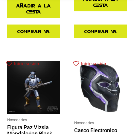
cesta
Añadir a la
cesta
Comprar ya
Comprar ya
El precio original era: 40.90€.
El precio actual es: 32.72€.
El precio actual es: 97.42€.
El precio original era: 129.90€.
Inicie sesión
Inicie sesión
Novedades
Novedades
Figura Paz Vizsla
Casco Electronico
Mandalorian Black