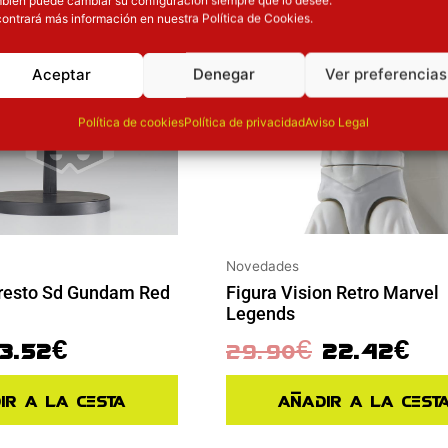
ontrará más información en nuestra Política de Cookies.
Aceptar
Denegar
Ver preferencias
Política de cookies
Política de privacidad
Aviso Legal
Novedades
Figura Vision Retro Marvel
resto Sd Gundam Red
Legends
29.90
€
22.42
€
13.52
€
Añadir a la cest
ir a la cesta