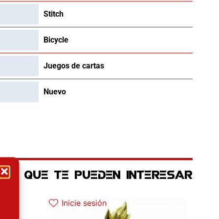
Stitch
Bicycle
Juegos de cartas
Nuevo
OS QUE TE PUEDEN INTERESAR
ctual es: 22.42€.
El precio original era: 34.90€.
El precio actual es: 17.45€.
Inicie sesión