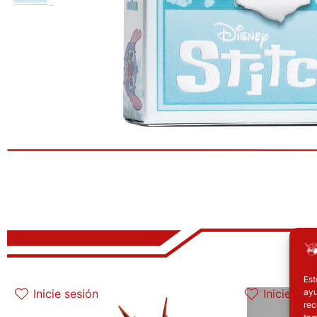
El precio original era: 32.90€.
El precio actual es: 26.32€.
El 
Est
ayu
Inicie sesión
Inicie ses
rec
tam