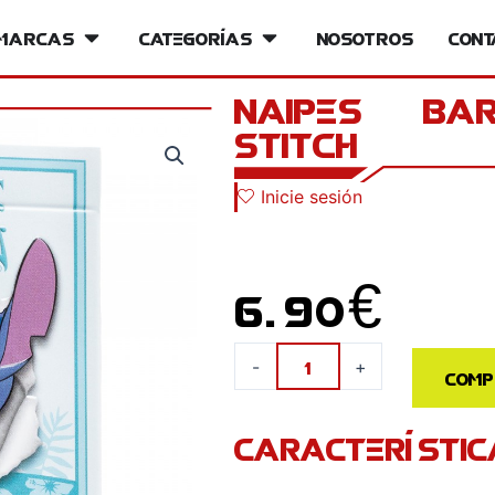
iversos
Marcas
Open Marcas
Categorías
Open Categorías
Nosotros
Cont
NAIPES – BA
STITCH
Inicie sesión
6.90
€
NAIPES
-
+
Comp
-
BARAJA
CARACTERÍSTIC
BICYCLE
DISNEY