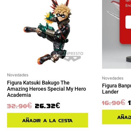
Enc
Novedades
Novedades
Figura Katsuki Bakugo The
Figura Banp
Amazing Heroes Special My Hero
Lander
Academia
16.90
€
32.90
€
26.32
€
Añad
Añadir a la cesta