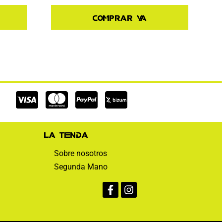
Comprar ya
Cc-
Cc-
Cc-
visa
mastercard
paypal
La tienda
Sobre nosotros
Segunda Mano
Facebook-
Instagram
f