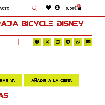
Heart
User-
0
acto
0.00
€
Cart
circle
RAJA BICYCLE DISNEY
rar ya
Añadir a la cesta
AS