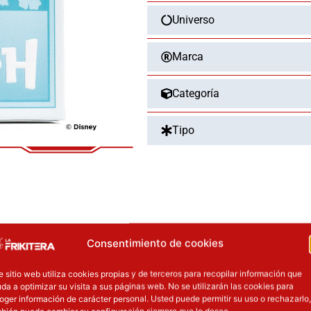
STITCH
Universo
cantidad
Marca
Categoría
Tipo
OTROS PRODUCT
Consentimiento de cookies
precio original era: 16.90€.
El precio actual es: 13.52€.
El precio original era: 29.90€.
El precio a
e sitio web utiliza cookies propias y de terceros para recopilar información que
da a optimizar su visita a sus páginas web. No se utilizarán las cookies para
ión
Inicie sesión
oger información de carácter personal. Usted puede permitir su uso o rechazarlo,
bién puede cambiar su configuración siempre que lo desee.