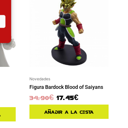
Novedades
Figura Bardock Blood of Saiyans
34.90
€
17.45
€
Añadir a la cesta
a