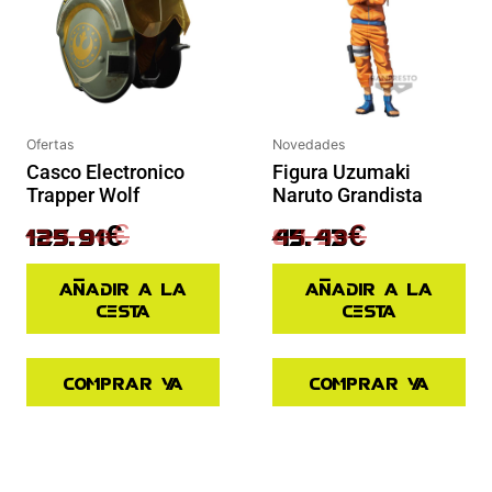
Ofertas
Novedades
Casco Electronico
Figura Uzumaki
Trapper Wolf
Naruto Grandista
139.90
€
64.90
€
125.91
€
45.43
€
Añadir a la
Añadir a la
cesta
cesta
Comprar ya
Comprar ya