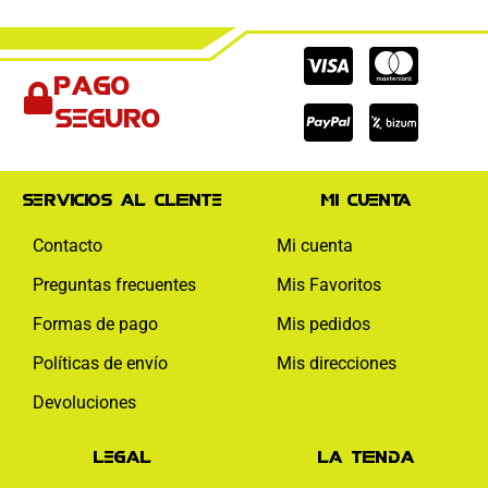
Cc-
Cc-
Cc-
Pago
visa
paypal
mas
seguro
Servicios al cliente
Mi cuenta
Contacto
Mi cuenta
Preguntas frecuentes
Mis Favoritos
Formas de pago
Mis pedidos
Políticas de envío
Mis direcciones
Devoluciones
Legal
La tienda