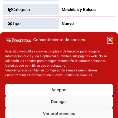
Categoría
Mochilas y Bolsos
Tipo
Nuevo
Consentimiento de cookies
OTROS PRODUCTOS QUE TE
Este sitio web utiliza cookies propias y de terceros para recopilar
información que ayuda a optimizar su visita a sus páginas web. No se
PUEDEN INTERESAR
utilizarán las cookies para recoger información de carácter personal.
Usted puede permitir su uso o rechazarlo,
El precio original era: 69.90€.
El precio actual es: 59.41€.
El precio original era: 40.90€.
El precio actual es: 32.72€.
también puede cambiar su configuración siempre que lo desee.
Encontrará más información en nuestra Política de Cookies.
Inicie sesión
Inicie sesión
Aceptar
Denegar
Ver preferencias