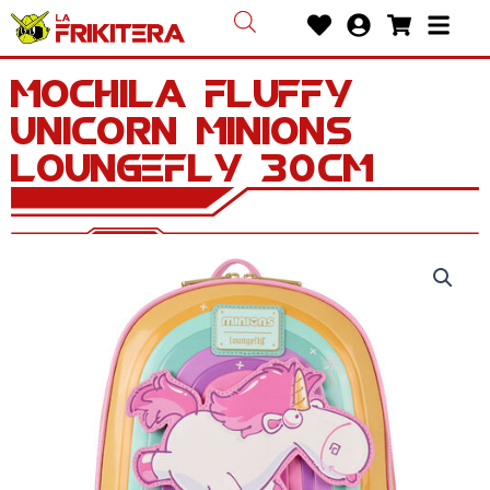
Ir
Heart
User-
Shoppin
Bars
al
circle
cart
contenido
Mochila Fluffy
Unicorn Minions
Loungefly 30cm