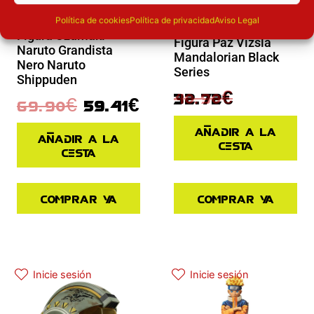
Novedades
Política de cookies
Política de privacidad
Aviso Legal
Novedades
Figura Uzumaki
Figura Paz Vizsla
Naruto Grandista
Mandalorian Black
Nero Naruto
Series
Shippuden
40.90
€
32.72
€
69.90
€
59.41
€
Añadir a la
Añadir a la
cesta
cesta
Comprar ya
Comprar ya
El precio actual es: 125.91€.
El precio original era: 139.90€.
El precio actual es: 45.43€.
El precio original era: 64.90€.
Inicie sesión
Inicie sesión