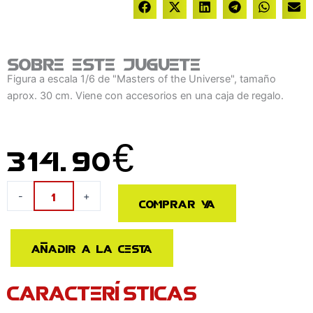
Sobre este juguete
Figura a escala 1/6 de "Masters of the Universe", tamaño
aprox. 30 cm. Viene con accesorios en una caja de regalo.
314.90
€
Masters
-
+
Comprar ya
of
the
Universe
Añadir a la cesta
Figura
1/6
CARACTERÍSTICAS
He-
Man