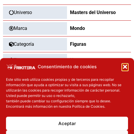
Regular
Edition
Universo
Masters del Universo
30
cm
Marca
Mondo
cantidad
Categoría
Figuras
Tipo
Nuevo
Consentimiento de cookies
Dimensiones
30
cm
Este sitio web utiliza cookies propias y de terceros para recopilar
información que ayuda a optimizar su visita a sus páginas web. No se
utilizarán las cookies para recoger información de carácter personal.
Usted puede permitir su uso o rechazarlo,
también puede cambiar su configuración siempre que lo desee.
OTROS PRODUCTOS QUE TE
Encontrará más información en nuestra Política de Cookies.
PUEDEN INTERESAR
Aceptar
El precio original era: 31.90€.
El precio actual es: 25.52€.