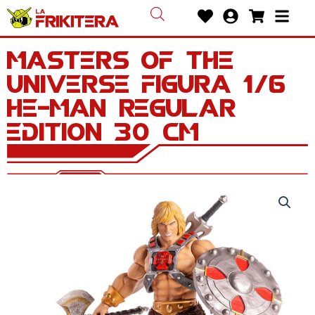
Ir
Heart
User-
Shoppin
Bars
al
circle
cart
contenido
Masters of the
Universe Figura 1/6
He-Man Regular
Edition 30 cm