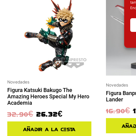
tam
Enc
Novedades
Novedades
Figura Katsuki Bakugo The
Figura Banp
Amazing Heroes Special My Hero
Lander
Academia
16.90
€
32.90
€
26.32
€
Añad
Añadir a la cesta