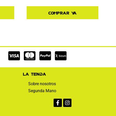
Comprar ya
Cc-
Cc-
Cc-
visa
mastercard
paypal
La tienda
Sobre nosotros
Segunda Mano
Facebook-
Instagram
f