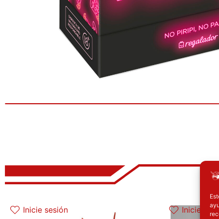
Est
El precio original era: 32.90€.
El precio actual es: 26.32€.
El 
ayu
Inicie sesión
Inicie ses
rec