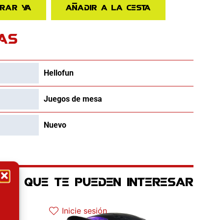
rar ya
Añadir a la cesta
AS
Hellofun
Juegos de mesa
Nuevo
OS QUE TE PUEDEN INTERESAR
l es: 25.52€.
El precio original era: 129.90€.
El precio actual es: 97.42€.
Inicie sesión