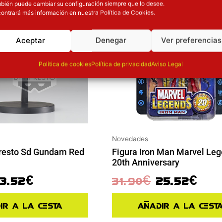
bién puede cambiar su configuración siempre que lo desee.
ontrará más información en nuestra Política de Cookies.
Aceptar
Denegar
Ver preferencias
Política de cookies
Política de privacidad
Aviso Legal
Novedades
resto Sd Gundam Red
Figura Iron Man Marvel Le
20th Anniversary
13.52
€
31.90
€
25.52
€
ir a la cesta
Añadir a la cest