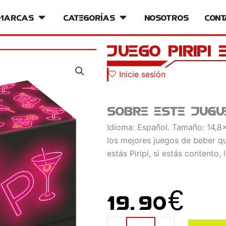
iversos
Marcas
Open Marcas
Categorías
Open Categorías
Nosotros
Cont
Juego Piripi
Inicie sesión
Sobre este jugu
Idioma: Español. Tamaño: 14,8
los mejores juegos de beber qu
estás Piripi, si estás contento,
19.90
€
Juego