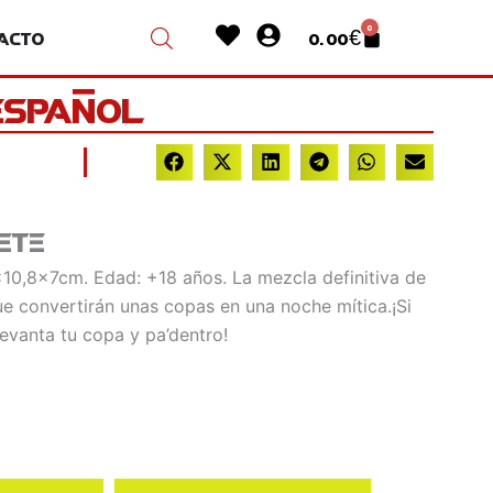
Heart
User-
0
acto
0.00
€
Cart
circle
 español
ete
x10,8x7cm. Edad: +18 años. La mezcla definitiva de
e convertirán unas copas en una noche mítica.¡Si
 levanta tu copa y pa’dentro!