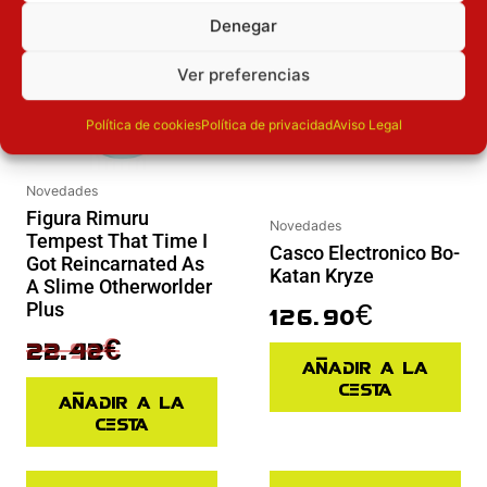
Denegar
Ver preferencias
Política de cookies
Política de privacidad
Aviso Legal
Novedades
Figura Rimuru
Novedades
Tempest That Time I
Casco Electronico Bo-
Got Reincarnated As
Katan Kryze
A Slime Otherworlder
Plus
126.90
€
29.90
€
22.42
€
Añadir a la
cesta
Añadir a la
cesta