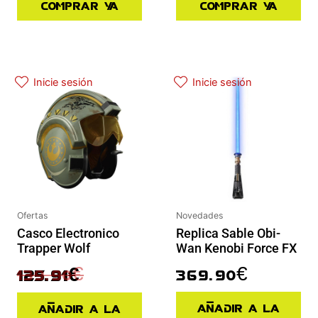
Comprar ya
Comprar ya
El precio actual es: 125.91€.
El precio original era: 139.90€.
Inicie sesión
Inicie sesión
Ofertas
Novedades
Casco Electronico
Replica Sable Obi-
Trapper Wolf
Wan Kenobi Force FX
139.90
€
369.90
€
125.91
€
Añadir a la
Añadir a la