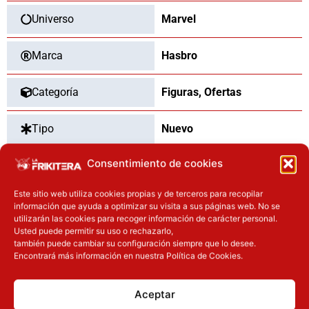
Legends
Universo
Marvel
cantidad
Marca
Hasbro
Categoría
Figuras
,
Ofertas
Tipo
Nuevo
Consentimiento de cookies
Dimensiones
15
cm
Este sitio web utiliza cookies propias y de terceros para recopilar
información que ayuda a optimizar su visita a sus páginas web. No se
utilizarán las cookies para recoger información de carácter personal.
OTROS PRODUCTOS QUE TE
Usted puede permitir su uso o rechazarlo,
también puede cambiar su configuración siempre que lo desee.
PUEDEN INTERESAR
Encontrará más información en nuestra Política de Cookies.
El precio original era: 29.90€.
El precio actual es: 22.42€.
Aceptar
Inicie sesión
Inicie sesión