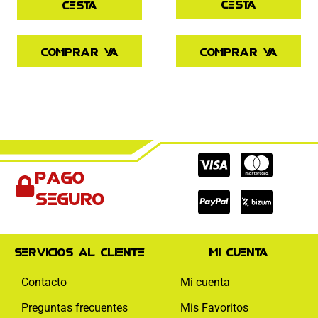
cesta
cesta
Comprar ya
Comprar ya
Cc-
Cc-
Cc-
Pago
visa
paypal
mas
seguro
Servicios al cliente
Mi cuenta
Contacto
Mi cuenta
Preguntas frecuentes
Mis Favoritos