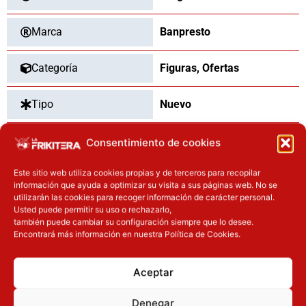
Marca
Banpresto
Categoría
Figuras
,
Ofertas
Tipo
Nuevo
Dimensiones
11
cm
Consentimiento de cookies
Este sitio web utiliza cookies propias y de terceros para recopilar
información que ayuda a optimizar su visita a sus páginas web. No se
utilizarán las cookies para recoger información de carácter personal.
OTROS PRODUCTOS QUE TE
Usted puede permitir su uso o rechazarlo,
también puede cambiar su configuración siempre que lo desee.
PUEDEN INTERESAR
Encontrará más información en nuestra Política de Cookies.
El precio original era: 32.90€.
El precio actual es: 26.32€.
El precio original era: 40.90€.
El precio actual es: 32.72€.
Aceptar
Inicie sesión
Inicie sesión
Denegar