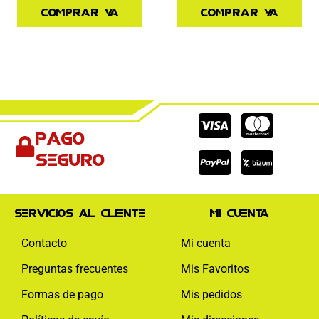
Comprar ya
Comprar ya
Cc-
Cc-
Cc-
Pago
visa
paypal
mas
seguro
Servicios al cliente
Mi cuenta
Contacto
Mi cuenta
Preguntas frecuentes
Mis Favoritos
Formas de pago
Mis pedidos