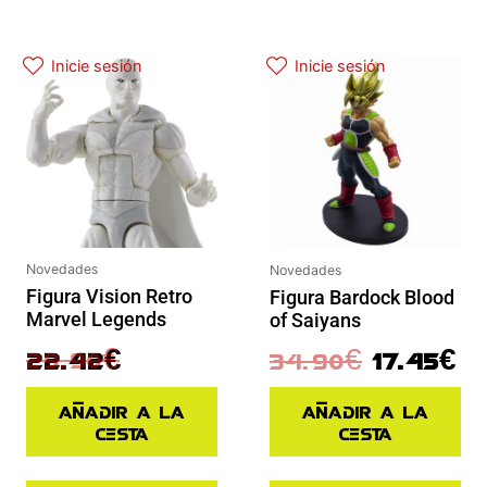
El precio original era: 29.90€.
El precio actual es: 22.42€.
El precio original era: 34.90€.
El precio
Inicie sesión
Inicie sesión
Novedades
Novedades
Figura Vision Retro
Figura Bardock Blood
Marvel Legends
of Saiyans
29.90
€
34.90
€
17.45
€
22.42
€
Añadir a la
Añadir a la
cesta
cesta