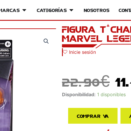
iversos
Marcas
Open Marcas
Categorías
Open Categorías
Nosotros
Cont
Figura T’Ch
Marvel Lege
Inicie sesión
El
22.90
€
11
pr
Figura
Disponibilidad:
1 disponibles
or
T'Challa
Star-
er
Comprar ya
Lord
Marvel