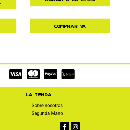
a
Comprar ya
Cc-
Cc-
Cc-
visa
mastercard
paypal
La tienda
Sobre nosotros
Segunda Mano
Facebook-
Instagram
f