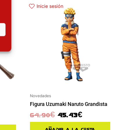
tual es: 110.41€.
El precio original era: 64.90€.
El precio actual es: 45.43€.
Inicie sesión
Novedades
Figura Uzumaki Naruto Grandista
64.90
€
45.43
€
Añadir a la cesta