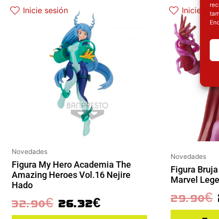
El precio original era: 32.90€.
El precio actual es: 26.32€.
E
rec
Inicie sesión
Inicie ses
tam
Enc
Novedades
Novedades
Figura My Hero Academia The
Figura Bruja
Amazing Heroes Vol.16 Nejire
Marvel Leg
Hado
29.90
€
32.90
€
26.32
€