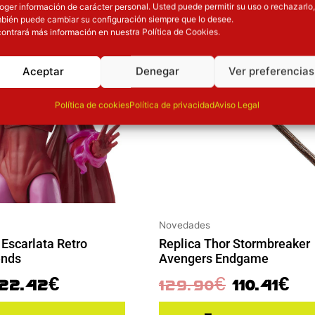
l precio original era: 29.90€.
El precio actual es: 22.42€.
El precio original era: 129.90€.
El precio ac
oger información de carácter personal. Usted puede permitir su uso o rechazarlo,
ión
Inicie sesión
bién puede cambiar su configuración siempre que lo desee.
ontrará más información en nuestra Política de Cookies.
Aceptar
Denegar
Ver preferencias
Política de cookies
Política de privacidad
Aviso Legal
Novedades
 Escarlata Retro
Replica Thor Stormbreaker
ends
Avengers Endgame
22.42
€
129.90
€
110.41
€