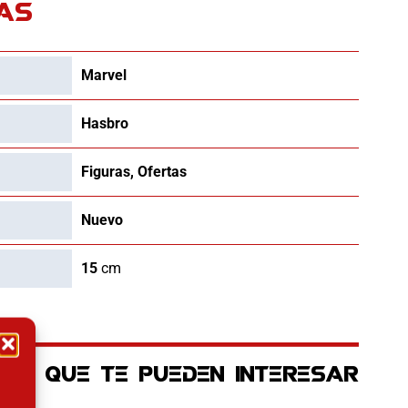
.90€.
11.45€.
AS
Marvel
Hasbro
Figuras
,
Ofertas
Nuevo
15
cm
OS QUE TE PUEDEN INTERESAR