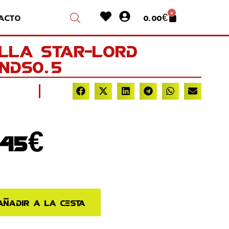
Heart
User-
0
acto
0.00
€
Cart
circle
alla Star-Lord
nds0.5
El
.45
€
ecio
precio
iginal
actual
a:
es:
Añadir a la cesta