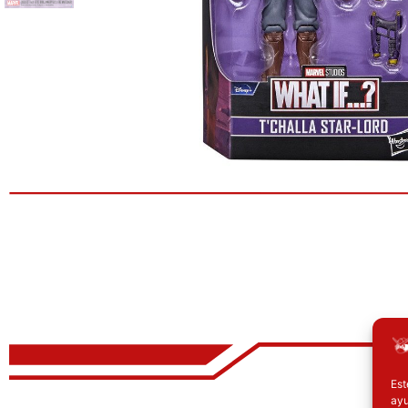
Est
ayu