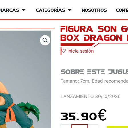
iversos
Marcas
Open Marcas
Categorías
Open Categorías
Nosotros
Cont
Figura Son 
Box Dragon 
Inicie sesión
Sobre este jugu
Tamano: 7cm. Edad recomenda
LANZAMIENTO
30/10/2026
35.90
€
Figura