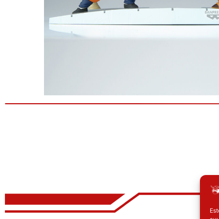
Est
ayu