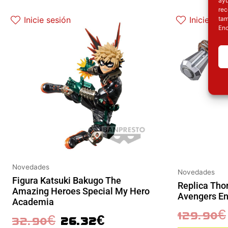
El precio original era: 32.90€.
El precio actual es: 26.32€.
rec
tam
Inicie sesión
Inicie ses
Enc
Novedades
Novedades
Figura Katsuki Bakugo The
Replica Tho
Amazing Heroes Special My Hero
Avengers E
Academia
129.90
€
32.90
€
26.32
€