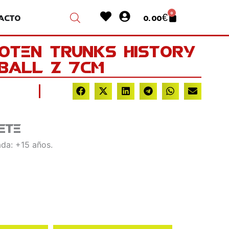
Heart
User-
0
acto
0.00
€
Cart
circle
Goten Trunks History
Ball Z 7cm
ete
da: +15 años.