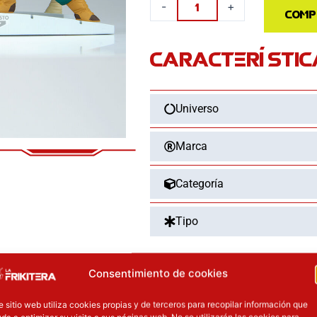
-
+
Comp
Son
Goten
CARACTERÍSTIC
Trunks
History
Box
Universo
Dragon
Ball
Z
Marca
7cm
cantidad
Categoría
Tipo
Consentimiento de cookies
OTROS PRODUCT
e sitio web utiliza cookies propias y de terceros para recopilar información que
da a optimizar su visita a sus páginas web. No se utilizarán las cookies para