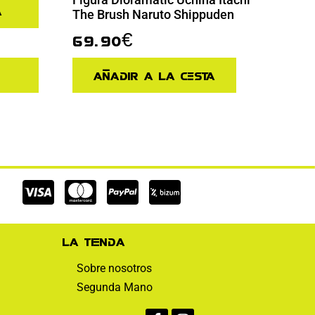
a
The Brush Naruto Shippuden
69.90
€
Añadir a la cesta
Cc-
Cc-
Cc-
visa
mastercard
paypal
La tienda
Sobre nosotros
Segunda Mano
Facebook-
Instagram