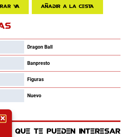
rar ya
Añadir a la cesta
AS
Dragon Ball
Banpresto
Figuras
Nuevo
OS QUE TE PUEDEN INTERESAR