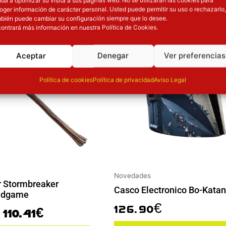
El precio original era: 129.90€.
El precio actual es: 110.41€.
oger información de carácter personal. Usted puede permitir su uso o rechazarlo,
bién puede cambiar su configuración siempre que lo desee.
ión
Inicie sesión
ontrará más información en nuestra Política de Cookies.
Aceptar
Denegar
Ver preferencias
Política de cookies
Política de privacidad
Aviso Legal
Novedades
r Stormbreaker
Casco Electronico Bo-Katan
ndgame
126.90
€
110.41
€