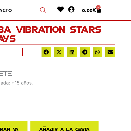
Heart
User-
0
acto
0.00
€
Cart
circle
iba Vibration Stars
ays
ete
ada: +15 años.
rar ya
Añadir a la cesta