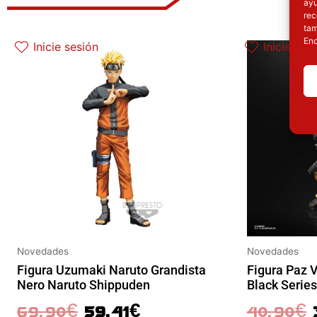
ayu
rec
El precio original era: 69.90€.
El precio actual es: 59.41€.
El
tam
Enc
Inicie sesión
Inicie ses
Novedades
Novedades
Figura Uzumaki Naruto Grandista
Figura Paz 
Nero Naruto Shippuden
Black Series
69.90
€
59.41
€
40.90
€