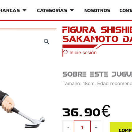
iversos
Marcas
Open Marcas
Categorías
Open Categorías
Nosotros
Cont
Figura Shish
Sakamoto D
Inicie sesión
Sobre este jugu
Tamaño: 18cm. Edad recomend
36.90
€
Figura
-
+
Comp
Shishiba