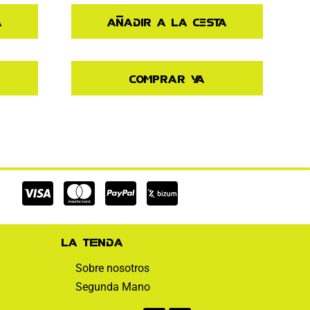
a
Añadir a la cesta
Comprar ya
Cc-
Cc-
Cc-
visa
mastercard
paypal
La tienda
Sobre nosotros
Segunda Mano
Facebook-
Instagram