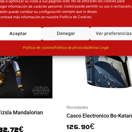
OTROS PRODUCT
da a optimizar su visita a sus páginas web. No se utilizarán las cookies para
oger información de carácter personal. Usted puede permitir su uso o rechazarlo,
 precio original era: 40.90€.
El precio actual es: 32.72€.
bién puede cambiar su configuración siempre que lo desee.
ontrará más información en nuestra Política de Cookies.
ión
Inicie sesión
Aceptar
Denegar
Ver preferencias
Política de cookies
Política de privacidad
Aviso Legal
Novedades
Vizsla Mandalorian
Casco Electronico Bo-Katan
126.90
€
32.72
€