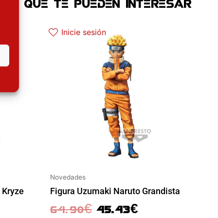
OS QUE TE PUEDEN INTERESAR
El precio original era: 64.90€.
El precio actual es: 45.43€.
Inicie sesión
Novedades
 Kryze
Figura Uzumaki Naruto Grandista
64.90
€
45.43
€