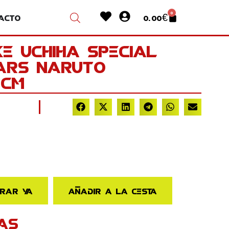
Heart
User-
0
acto
0.00
€
Cart
circle
e Uchiha Special
tars Naruto
0cm
rar ya
Añadir a la cesta
AS