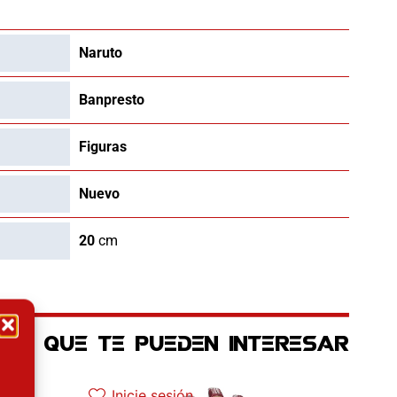
Naruto
Banpresto
Figuras
Nuevo
20
cm
OS QUE TE PUEDEN INTERESAR
tual es: 110.41€.
El precio original era: 129.90€.
El precio actual es: 97.42€.
Inicie sesión