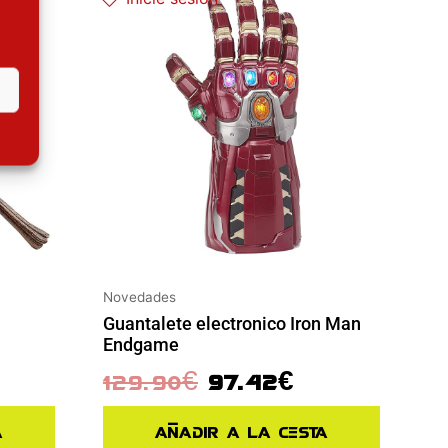
Novedades
Guantalete electronico Iron Man
Endgame
129.90
€
97.42
€
a
Añadir a la cesta