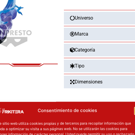
Vibration
Stars
Universo
Naruto
Shippuden
20cm
Marca
cantidad
Categoría
Tipo
Dimensiones
Consentimiento de cookies
OTROS PRODUCT
e sitio web utiliza cookies propias y de terceros para recopilar información que
precio original era: 16.90€.
El precio actual es: 13.52€.
El precio original era: 129.90€.
El precio ac
da a optimizar su visita a sus páginas web. No se utilizarán las cookies para
ión
Inicie sesión
oger información de carácter personal. Usted puede permitir su uso o rechazarlo,