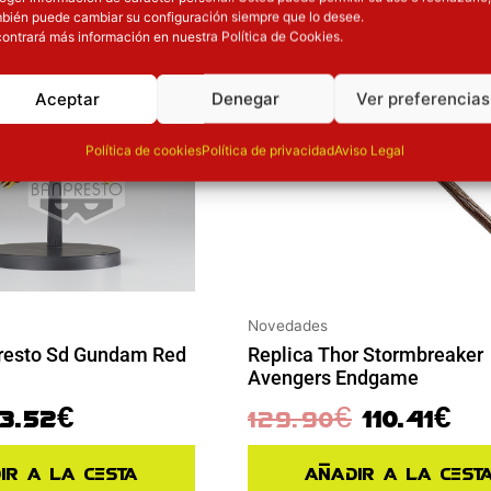
bién puede cambiar su configuración siempre que lo desee.
ontrará más información en nuestra Política de Cookies.
Aceptar
Denegar
Ver preferencias
Política de cookies
Política de privacidad
Aviso Legal
Novedades
resto Sd Gundam Red
Replica Thor Stormbreaker
Avengers Endgame
13.52
€
129.90
€
110.41
€
ir a la cesta
Añadir a la cest