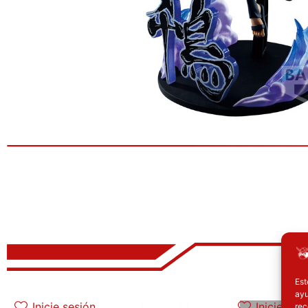
Est
El precio original era: 29.90€.
El precio actual es: 22.42€.
El 
ayu
Inicie sesión
Inicie ses
rec