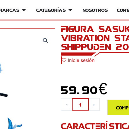
iversos
Marcas
Open Marcas
Categorías
Open Categorías
Nosotros
Cont
Figura Sasuk
Vibration S
Shippuden 2
Inicie sesión
59.90
€
Figura
-
+
Comp
Sasuke
Uchiha
CARACTERÍSTIC
Special