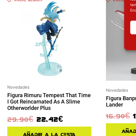
tam
Enc
Novedades
Novedades
Figura Rimuru Tempest That Time
Figura Banp
I Got Reincarnated As A Slime
Lander
Otherworlder Plus
16.90
€
29.90
€
22.42
€
Añad
Añadir a la cesta