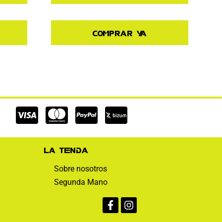
Comprar ya
Cc-
Cc-
Cc-
visa
mastercard
paypal
La tienda
Sobre nosotros
Segunda Mano
Facebook-
Instagram
f