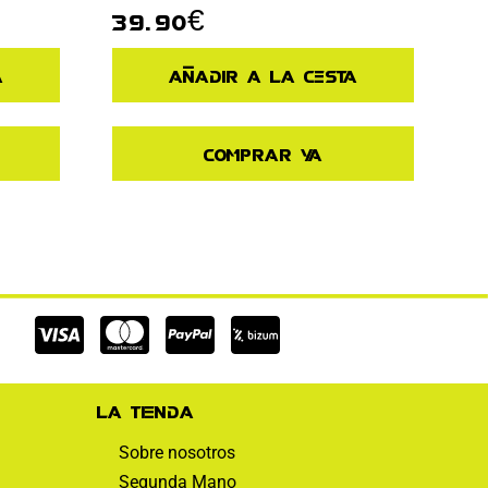
39.90
€
a
Añadir a la cesta
Comprar ya
Cc-
Cc-
Cc-
visa
mastercard
paypal
La tienda
Sobre nosotros
Segunda Mano