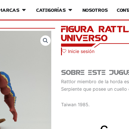
iversos
Marcas
Open Marcas
Categorías
Open Categorías
Nosotros
Cont
Figura Ratt
universo
Inicie sesión
Sobre este jugu
Rattlor miembro de la horda es
Serpiente que posee un cuello 
Taiwan 1985.