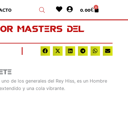
Heart
User-
0
acto
0.00
€
Cart
circle
lor Masters Del
ete
 uno de los generales del Rey Hiss, es un Hombre
extendido y una cola vibrante.