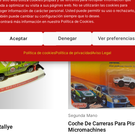
da a optimizar su visita a sus páginas web. No se utilizarán las cookies para
OTROS PRODUCT
oger información de carácter personal. Usted puede permitir su uso o rechazarlo,
bién puede cambiar su configuración siempre que lo desee.
ontrará más información en nuestra Política de Cookies.
ión
Inicie sesión
Aceptar
Denegar
Ver preferencias
Política de cookies
Política de privacidad
Aviso Legal
Segunda Mano
Coche De Carreras Para Pis
Rallye
Micromachines