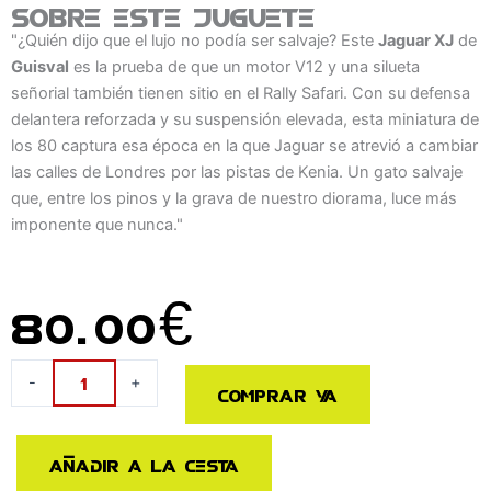
Sobre este juguete
"¿Quién dijo que el lujo no podía ser salvaje? Este
Jaguar XJ
de
Guisval
es la prueba de que un motor V12 y una silueta
señorial también tienen sitio en el Rally Safari. Con su defensa
delantera reforzada y su suspensión elevada, esta miniatura de
los 80 captura esa época en la que Jaguar se atrevió a cambiar
las calles de Londres por las pistas de Kenia. Un gato salvaje
que, entre los pinos y la grava de nuestro diorama, luce más
imponente que nunca."
80.00
€
Jaguar
-
+
Comprar ya
XJ
Rallye
cantidad
Añadir a la cesta