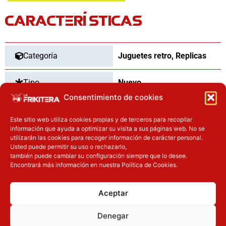
CARACTERÍSTICAS
Categoría
Juguetes retro
,
Replicas
Tipo
Nuevo
Consentimiento de cookies
Año de fabricación
80
Este sitio web utiliza cookies propias y de terceros para recopilar
información que ayuda a optimizar su visita a sus páginas web. No se
utilizarán las cookies para recoger información de carácter personal.
Usted puede permitir su uso o rechazarlo,
también puede cambiar su configuración siempre que lo desee.
OTROS PRODUCTOS QUE TE
Encontrará más información en nuestra Política de Cookies.
PUEDEN INTERESAR
Aceptar
Inicie sesión
Inicie sesión
Denegar