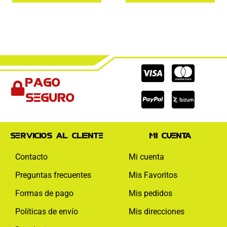
Cc-
Cc-
Cc-
Pago
visa
paypal
mas
seguro
Servicios al cliente
Mi cuenta
Contacto
Mi cuenta
Preguntas frecuentes
Mis Favoritos
Formas de pago
Mis pedidos
Políticas de envío
Mis direcciones