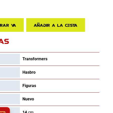
rar ya
Añadir a la cesta
AS
Transformers
Hasbro
Figuras
Nuevo
14
cm