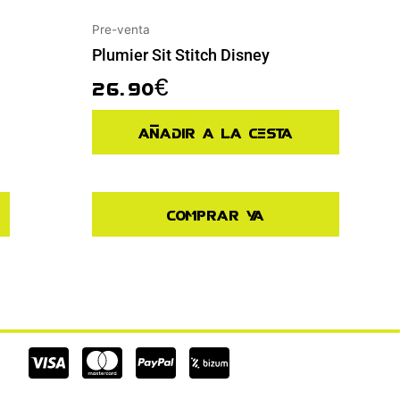
Pre-venta
Plumier Sit Stitch Disney
26.90
€
Añadir a la cesta
Comprar ya
Cc-
Cc-
Cc-