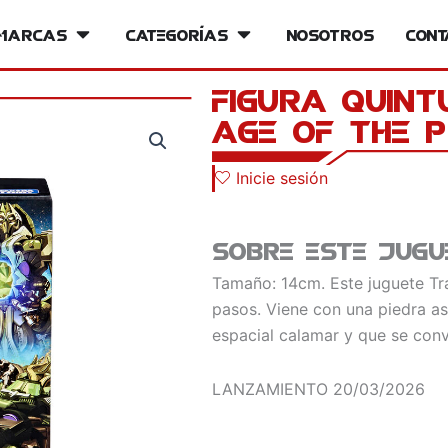
iversos
Marcas
Open Marcas
Categorías
Open Categorías
Nosotros
Cont
Figura Quint
Age of the 
Inicie sesión
Sobre este jugu
Tamaño: 14cm. Este juguete Tr
pasos. Viene con una piedra a
espacial calamar y que se conv
LANZAMIENTO
20/03/2026