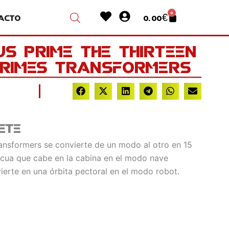
Heart
User-
0
acto
0.00
€
Cart
circle
us Prime The Thirteen
Primes Transformers
ete
ansformers se convierte de un modo al otro en 15
scua que cabe en la cabina en el modo nave
ierte en una órbita pectoral en el modo robot.