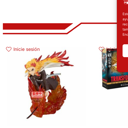
Est
ayu
rec
tam
Enc
Inicie sesión
Inicie ses