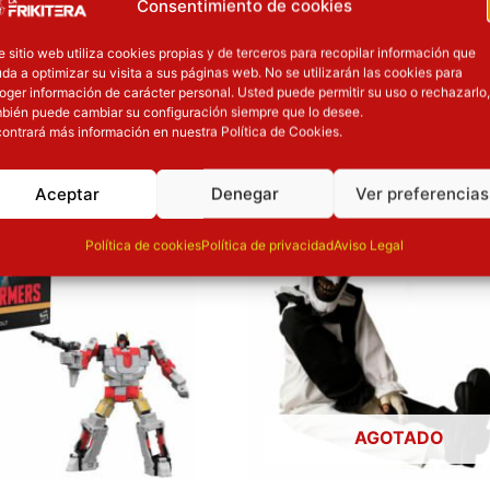
Consentimiento de cookies
e sitio web utiliza cookies propias y de terceros para recopilar información que
da a optimizar su visita a sus páginas web. No se utilizarán las cookies para
oger información de carácter personal. Usted puede permitir su uso o rechazarlo,
OTROS PRODUCT
bién puede cambiar su configuración siempre que lo desee.
ontrará más información en nuestra Política de Cookies.
ión
Inicie sesión
Aceptar
Denegar
Ver preferencias
Política de cookies
Política de privacidad
Aviso Legal
AGOTADO