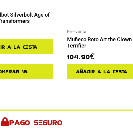
lbot Silverbolt Age of
Transformers
Pre-venta
Muñeco Roto Art the Clown
Terrifier
ir a la cesta
104.90
€
omprar ya
Añadir a la cesta
Pago seguro