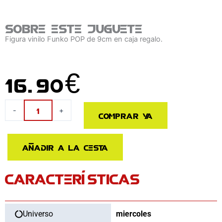
Sobre este juguete
Figura vinilo Funko POP de 9cm en caja regalo.
16.90
€
Figura
-
+
Comprar ya
POP
Wednesday
Miercoles
Añadir a la cesta
Addams
cantidad
CARACTERÍSTICAS
Universo
miercoles