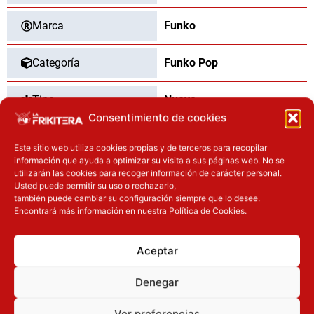
Marca
Funko
Categoría
Funko Pop
Tipo
Nuevo
Consentimiento de cookies
Este sitio web utiliza cookies propias y de terceros para recopilar
información que ayuda a optimizar su visita a sus páginas web. No se
OTROS PRODUCTOS QUE TE
utilizarán las cookies para recoger información de carácter personal.
Usted puede permitir su uso o rechazarlo,
PUEDEN INTERESAR
también puede cambiar su configuración siempre que lo desee.
Encontrará más información en nuestra Política de Cookies.
El precio original era: 31.90€.
El precio actual es: 25.52€.
El precio actual es: 110.41€.
El precio original era: 129.90€.
Inicie sesión
Inicie sesión
Aceptar
Denegar
Ver preferencias