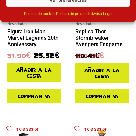
Política de cookies
Política de privacidad
Aviso Legal
Novedades
Novedades
Replica Thor
Figura Iron Man
Stormbreaker
Marvel Legends 20th
Avengers Endgame
Anniversary
129.90
€
31.90
€
25.52
€
110.41
€
Añadir a la
Añadir a la
cesta
cesta
Comprar ya
Comprar ya
El precio actual es: 45.43€.
El precio original era: 64.90€.
Inicie sesión
Inicie sesión