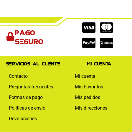
Cc-
Cc-
Cc-
Pago
visa
paypal
mas
seguro
Servicios al cliente
Mi cuenta
Contacto
Mi cuenta
Preguntas frecuentes
Mis Favoritos
Formas de pago
Mis pedidos
Políticas de envío
Mis direcciones
Devoluciones