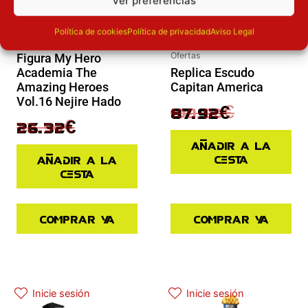
Ver preferencias
Política de cookies
Política de privacidad
Aviso Legal
Novedades
Ofertas
Figura My Hero
Academia The
Replica Escudo
Amazing Heroes
Capitan America
Vol.16 Nejire Hado
109.90
€
87.92
€
32.90
€
26.32
€
Añadir a la
cesta
Añadir a la
cesta
Comprar ya
Comprar ya
El precio actual es: 45.43€.
El precio original era: 64.90€.
Inicie sesión
Inicie sesión