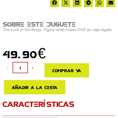
Sobre este juguete
The Lord of the Rings. Figura vinilo Funko POP en caja regalo.
49.90
€
Figura
-
+
Comprar ya
POP
Town
El
Añadir a la cesta
Señor
de
CARACTERÍSTICAS
los
Anillos
Lurtz