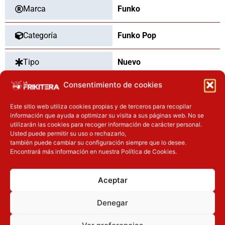
with
Marca
Funko
Orthanc
cantidad
Categoría
Funko Pop
Tipo
Nuevo
Consentimiento de cookies
Este sitio web utiliza cookies propias y de terceros para recopilar
OTROS PRODUCTOS QUE TE
información que ayuda a optimizar su visita a sus páginas web. No se
PUEDEN INTERESAR
utilizarán las cookies para recoger información de carácter personal.
Usted puede permitir su uso o rechazarlo,
también puede cambiar su configuración siempre que lo desee.
El precio original era: 32.90€.
El precio actual es: 26.32€.
El precio actual es: 87.92€.
El precio original era: 109.90€.
Encontrará más información en nuestra Política de Cookies.
Inicie sesión
Inicie sesión
Aceptar
Denegar