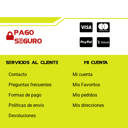
Cc-
Cc-
Cc-
Pago
visa
paypal
mas
seguro
Servicios al cliente
Mi cuenta
Contacto
Mi cuenta
Preguntas frecuentes
Mis Favoritos
Formas de pago
Mis pedidos
Políticas de envío
Mis direcciones
Devoluciones