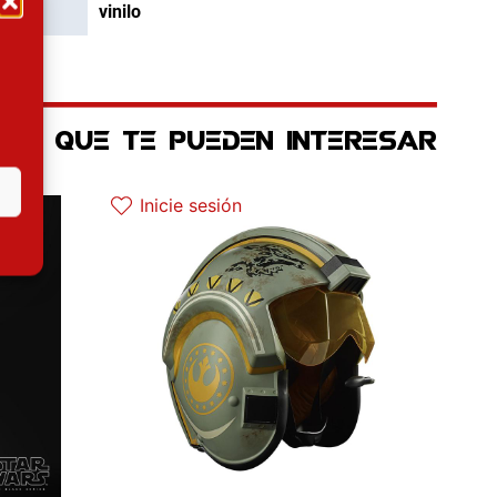
vinilo
OS QUE TE PUEDEN INTERESAR
El precio original era: 139.90€.
El precio actual es: 125.91€.
Inicie sesión