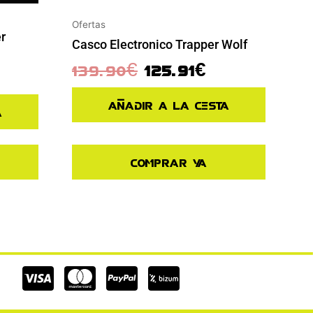
Ofertas
r
Casco Electronico Trapper Wolf
139.90
€
125.91
€
Añadir a la cesta
a
Comprar ya
Cc-
Cc-
Cc-
visa
mastercard
paypal