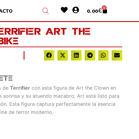
Heart
User-
0
acto
0.00
€
Cart
circle
errifier Art the
Bike
ete
o de
Terrifier
con esta figura de Art the Clown en
e sonrisa y su atuendo macabro, Art está listo para
ión. Esta figura captura perfectamente la esencia
ine de terror moderno.