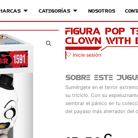
iversos
Marcas
Open Marcas
Categorías
Open Categorías
Nosotros
Cont
Figura POP T
Clown with 
Inicie sesión
Sobre este jugu
Sumérgete en el terror extrem
su triciclo. Con su espeluznant
sembrar el pánico en tu colecc
del payaso más aterrador del c