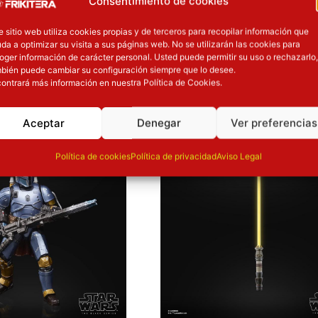
Consentimiento de cookies
Material
e sitio web utiliza cookies propias y de terceros para recopilar información que
da a optimizar su visita a sus páginas web. No se utilizarán las cookies para
oger información de carácter personal. Usted puede permitir su uso o rechazarlo,
bién puede cambiar su configuración siempre que lo desee.
OTROS PRODUCT
ontrará más información en nuestra Política de Cookies.
 precio original era: 40.90€.
El precio actual es: 32.72€.
Aceptar
Denegar
Ver preferencias
ión
Inicie sesión
Política de cookies
Política de privacidad
Aviso Legal