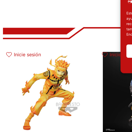
Est
ayu
rec
tam
Enc
El precio original era: 37.90€.
El precio actual es: 30.32€.
El
Inicie sesión
Inicie ses