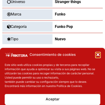
Universo
Stranger things
Marca
Funko
Categoría
Funko Pop
Tipo
Nuevo
Consentimiento de cookies
OTROS PRODUCTOS QUE TE
Este sitio web utiliza cookies propias y de terceros para recopilar
PUEDEN INTERESAR
información que ayuda a optimizar su visita a sus páginas web. No se
utilizarán las cookies para recoger información de carácter personal.
Usted puede permitir su uso o rechazarlo,
también puede cambiar su configuración siempre que lo desee.
Inicie sesión
Inicie sesión
Encontrará más información en nuestra Política de Cookies.
Aceptar