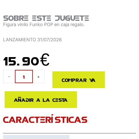
Sobre este juguete
Figura vinilo Funko POP en caja regalo.
LANZAMIENTO
31/07/2026
15.90
€
Figura
-
+
Comprar ya
POP
Stranger
Things
Añadir a la cesta
Tales
from
CARACTERÍSTICAS
'85
Dustin
cantidad