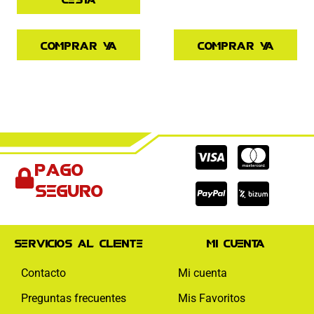
Comprar ya
Comprar ya
Cc-
Cc-
Cc-
Pago
visa
paypal
mas
seguro
Servicios al cliente
Mi cuenta
Contacto
Mi cuenta
Preguntas frecuentes
Mis Favoritos