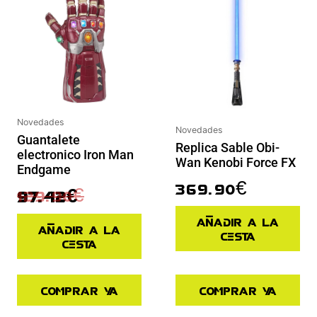
Novedades
Novedades
Guantalete
Replica Sable Obi-
electronico Iron Man
Wan Kenobi Force FX
Endgame
369.90
€
129.90
€
97.42
€
Añadir a la
Añadir a la
cesta
cesta
Comprar ya
Comprar ya