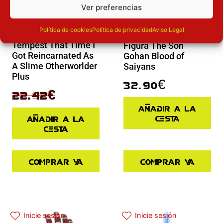
Ver preferencias
Novedades
Política de cookies
Política de privacidad
Aviso Legal
Novedades
Figura Rimuru
Tempest That Time I
Figura The Son
Got Reincarnated As
Gohan Blood of
A Slime Otherworlder
Saiyans
Plus
32.90
€
29.90
€
22.42
€
Añadir a la
cesta
Añadir a la
cesta
Comprar ya
Comprar ya
El precio actual es: 97.42€.
El precio original era: 129.90€.
Inicie sesión
Inicie sesión