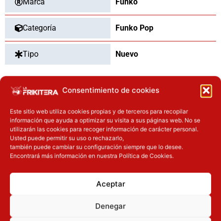
Marca
Funko
Categoría
Funko Pop
Tipo
Nuevo
Consentimiento de cookies
OTROS PRODUCTOS QUE TE
Este sitio web utiliza cookies propias y de terceros para recopilar
PUEDEN INTERESAR
información que ayuda a optimizar su visita a sus páginas web. No se
utilizarán las cookies para recoger información de carácter personal.
El precio original era: 29.90€.
El precio actual es: 22.42€.
Usted puede permitir su uso o rechazarlo,
también puede cambiar su configuración siempre que lo desee.
Inicie sesión
Inicie sesión
Encontrará más información en nuestra Política de Cookies.
Aceptar
Denegar