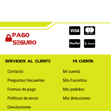
Cc-
Cc-
Cc-
Pago
visa
paypal
mas
seguro
Servicios al cliente
Mi cuenta
Contacto
Mi cuenta
Preguntas frecuentes
Mis Favoritos
Formas de pago
Mis pedidos
Políticas de envío
Mis direcciones
Devoluciones