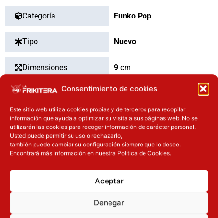
Categoría
Funko Pop
Tipo
Nuevo
Dimensiones
9
cm
Consentimiento de cookies
Material
vinilo
Este sitio web utiliza cookies propias y de terceros para recopilar
información que ayuda a optimizar su visita a sus páginas web. No se
utilizarán las cookies para recoger información de carácter personal.
Usted puede permitir su uso o rechazarlo,
OTROS PRODUCTOS QUE TE
también puede cambiar su configuración siempre que lo desee.
Encontrará más información en nuestra Política de Cookies.
PUEDEN INTERESAR
El precio original era: 29.90€.
El precio actual es: 22.42€.
El precio actual es: 97.42€.
El precio original era: 129.90€.
Aceptar
Inicie sesión
Inicie sesión
Denegar