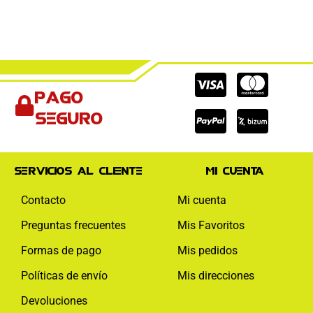
Cc-
Cc-
Cc-
Pago
visa
paypal
mas
seguro
Servicios al cliente
Mi cuenta
Contacto
Mi cuenta
Preguntas frecuentes
Mis Favoritos
Formas de pago
Mis pedidos
Políticas de envío
Mis direcciones
Devoluciones