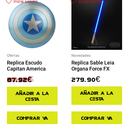
Inicie sesión
Inicie sesión
Ofertas
Novedades
Replica Escudo
Replica Sable Leia
Capitan America
Organa Force FX
109.90
€
279.90
€
87.92
€
Añadir a la
Añadir a la
cesta
cesta
Comprar ya
Comprar ya