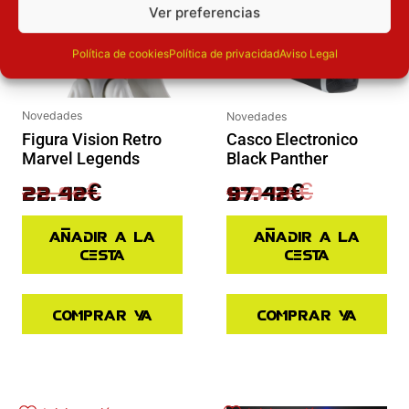
Ver preferencias
Política de cookies
Política de privacidad
Aviso Legal
Novedades
Novedades
Figura Vision Retro
Casco Electronico
Marvel Legends
Black Panther
29.90
€
129.90
€
22.42
€
97.42
€
Añadir a la
Añadir a la
cesta
cesta
Comprar ya
Comprar ya
El precio actual es: 87.92€.
El precio original era: 109.90€.