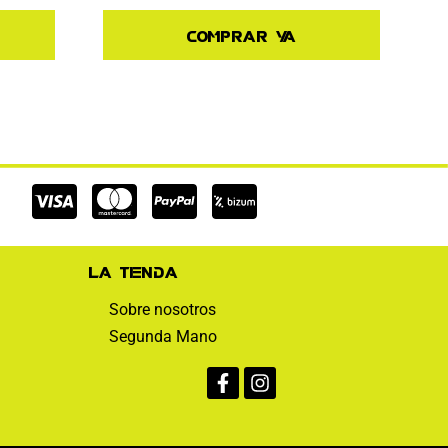
Comprar ya
Cc-
Cc-
Cc-
visa
mastercard
paypal
La tienda
Sobre nosotros
Segunda Mano
Facebook-
Instagram
f