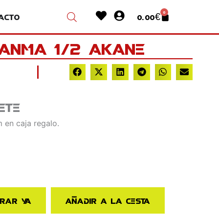
Heart
User-
0
acto
0.00
€
Cart
circle
Ranma 1/2 Akane
ete
 en caja regalo.
rar ya
Añadir a la cesta