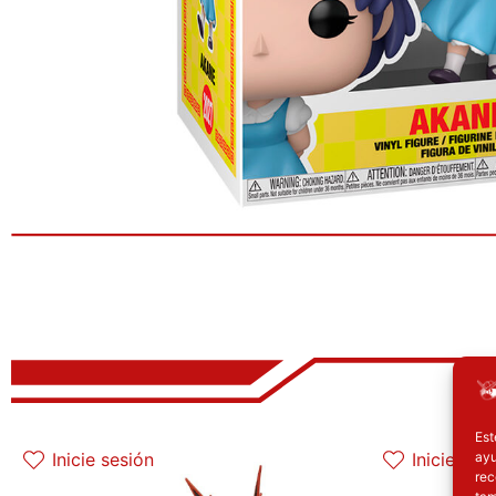
El precio original era: 32.90€.
El precio actual es: 26.32€.
E
Est
ayu
Inicie sesión
Inicie ses
rec
tam