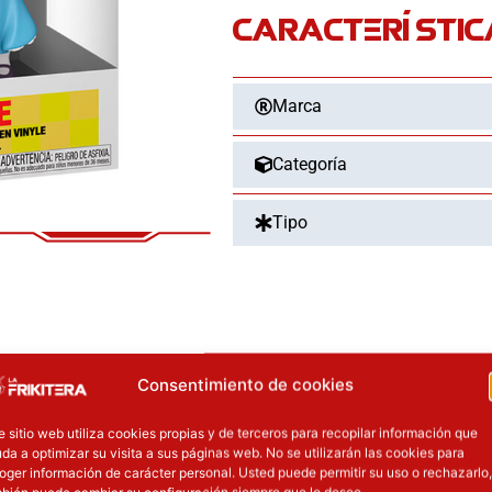
CARACTERÍSTIC
1/2
Akane
cantidad
Marca
Categoría
Tipo
OTROS PRODUCT
Consentimiento de cookies
l precio original era: 29.90€.
El precio actual es: 22.42€.
El precio original era: 129.90€.
El precio ac
e sitio web utiliza cookies propias y de terceros para recopilar información que
da a optimizar su visita a sus páginas web. No se utilizarán las cookies para
ión
Inicie sesión
oger información de carácter personal. Usted puede permitir su uso o rechazarlo,
bién puede cambiar su configuración siempre que lo desee.