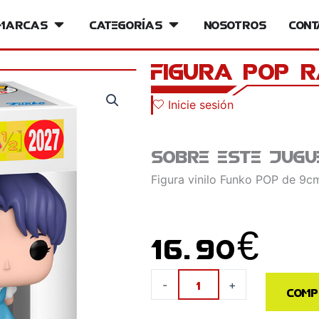
iversos
Marcas
Open Marcas
Categorías
Open Categorías
Nosotros
Cont
Figura POP 
Inicie sesión
Sobre este jugu
Figura vinilo Funko POP de 9cm
16.90
€
Figura
-
+
Comp
POP
Ranma