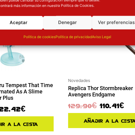
ontrará más información en nuestra Política de Cookies.
Aceptar
Denegar
Ver preferencias
Política de cookies
Política de privacidad
Aviso Legal
Novedades
ru Tempest That Time
Replica Thor Stormbreaker
arnated As A Slime
Avengers Endgame
r Plus
129.90
€
110.41
€
22.42
€
Añadir a la cest
ir a la cesta