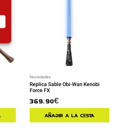
Novedades
Replica Sable Obi-Wan Kenobi
Force FX
369.90
€
a
Añadir a la cesta