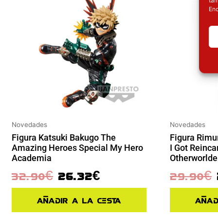
Enc
Novedades
Novedades
Figura Katsuki Bakugo The
Figura Rimu
Amazing Heroes Special My Hero
I Got Reinc
Academia
Otherworlde
32.90
€
26.32
€
29.90
€
Añadir a la cesta
Añad