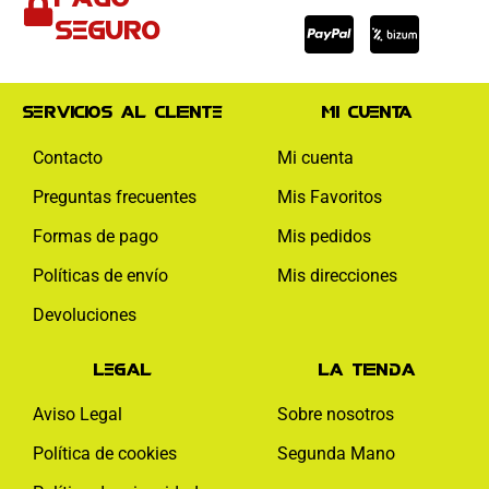
visa
paypal
mas
seguro
Servicios al cliente
Mi cuenta
Contacto
Mi cuenta
Preguntas frecuentes
Mis Favoritos
Formas de pago
Mis pedidos
Políticas de envío
Mis direcciones
Devoluciones
Legal
La tienda
Aviso Legal
Sobre nosotros
Política de cookies
Segunda Mano
Facebook-
Instagram