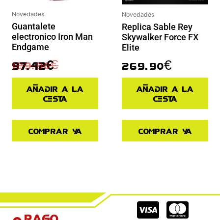
Novedades
Novedades
Guantalete
Replica Sable Rey
electronico Iron Man
Skywalker Force FX
Endgame
Elite
129.90
€
269.90
€
97.42
€
Añadir a la
Añadir a la
cesta
cesta
Comprar ya
Comprar ya
Cc-
Cc-
Cc-
Pago