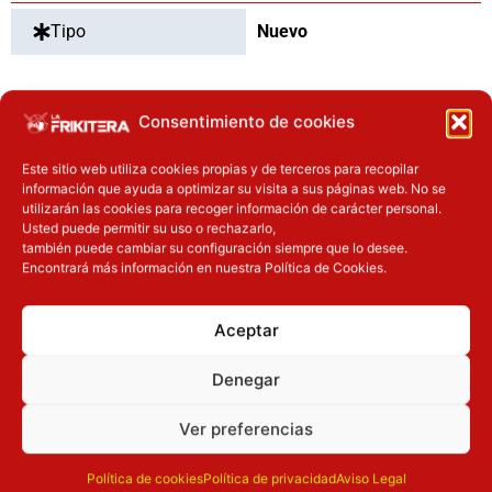
Tipo
Nuevo
Consentimiento de cookies
OTROS PRODUCTOS QUE TE
PUEDEN INTERESAR
Este sitio web utiliza cookies propias y de terceros para recopilar
información que ayuda a optimizar su visita a sus páginas web. No se
utilizarán las cookies para recoger información de carácter personal.
El precio original era: 34.90€.
El precio actual es: 17.45€.
El precio actual es: 97.42€.
El precio original era: 129.90€.
Usted puede permitir su uso o rechazarlo,
Inicie sesión
Inicie sesión
también puede cambiar su configuración siempre que lo desee.
Encontrará más información en nuestra Política de Cookies.
Aceptar
Denegar
Ver preferencias
Novedades
Novedades
Casco Electronico
Figura Bardock Blood
Política de cookies
Política de privacidad
Aviso Legal