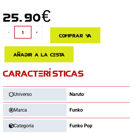
25.90
€
Figura
-
+
Comprar ya
POP
Naruto
Kurama
Añadir a la cesta
15cm
cantidad
CARACTERÍSTICAS
Universo
Naruto
Marca
Funko
Categoría
Funko Pop