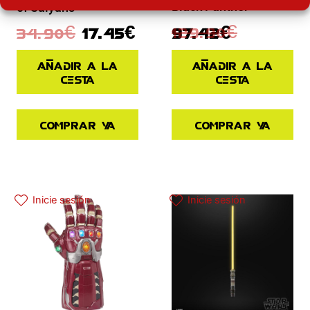
Black Panther
of Saiyans
129.90
€
34.90
€
17.45
€
97.42
€
Añadir a la
Añadir a la
cesta
cesta
Comprar ya
Comprar ya
El precio actual es: 97.42€.
El precio original era: 129.90€.
Inicie sesión
Inicie sesión