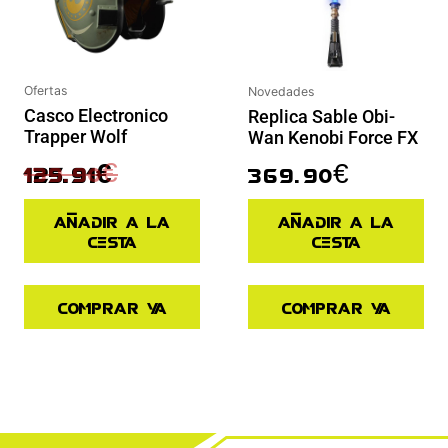
Ofertas
Novedades
Casco Electronico
Replica Sable Obi-
Trapper Wolf
Wan Kenobi Force FX
139.90
€
369.90
€
125.91
€
Añadir a la
Añadir a la
cesta
cesta
Comprar ya
Comprar ya