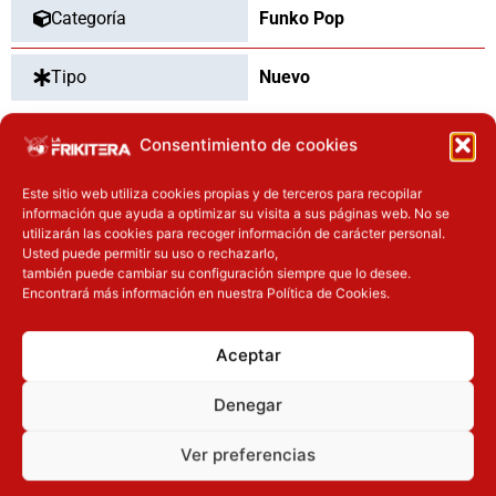
Categoría
Funko Pop
Tipo
Nuevo
Consentimiento de cookies
OTROS PRODUCTOS QUE TE
Este sitio web utiliza cookies propias y de terceros para recopilar
información que ayuda a optimizar su visita a sus páginas web. No se
PUEDEN INTERESAR
utilizarán las cookies para recoger información de carácter personal.
Usted puede permitir su uso o rechazarlo,
El precio original era: 37.90€.
El precio actual es: 30.32€.
El precio actual es: 97.42€.
El precio original era: 129.90€.
también puede cambiar su configuración siempre que lo desee.
Inicie sesión
Inicie sesión
Encontrará más información en nuestra Política de Cookies.
Aceptar
Denegar
Ver preferencias