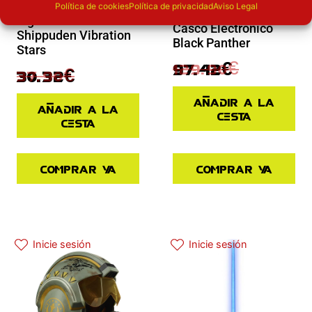
Novedades
Política de cookies
Política de privacidad
Aviso Legal
Novedades
Figura Naruto
Casco Electronico
Shippuden Vibration
Black Panther
Stars
129.90
€
97.42
€
37.90
€
30.32
€
Añadir a la
Añadir a la
cesta
cesta
Comprar ya
Comprar ya
El precio actual es: 125.91€.
El precio original era: 139.90€.
Inicie sesión
Inicie sesión