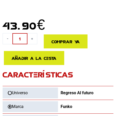
43.90
€
Figura
-
+
Comprar ya
POP
Moments
Regreso
Añadir a la cesta
al
Futuro
CARACTERÍSTICAS
Doc
&
Marty
cantidad
Universo
Regreso Al futuro
Marca
Funko