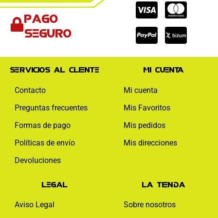
Cc-
Cc-
Cc-
Pago
visa
paypal
mas
seguro
Servicios al cliente
Mi cuenta
Contacto
Mi cuenta
Preguntas frecuentes
Mis Favoritos
Formas de pago
Mis pedidos
Políticas de envío
Mis direcciones
Devoluciones
Legal
La tienda
Aviso Legal
Sobre nosotros