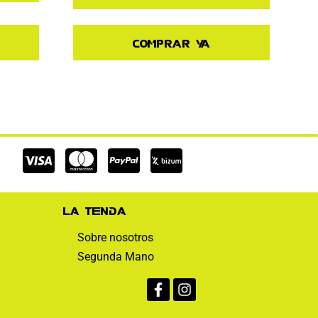
Comprar ya
Cc-
Cc-
Cc-
visa
mastercard
paypal
La tienda
Sobre nosotros
Segunda Mano
Facebook-
Instagram
f