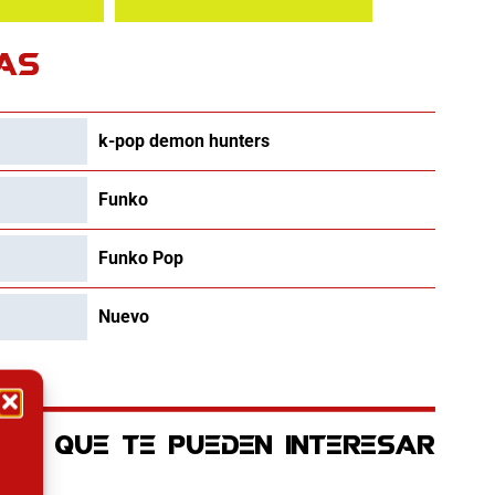
AS
k-pop demon hunters
Funko
Funko Pop
Nuevo
OS QUE TE PUEDEN INTERESAR
 es: 17.45€.
El precio original era: 129.90€.
El precio actual es: 110.41€.