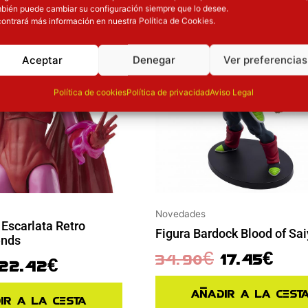
ión
Inicie sesión
bién puede cambiar su configuración siempre que lo desee.
ontrará más información en nuestra Política de Cookies.
Aceptar
Denegar
Ver preferencias
Política de cookies
Política de privacidad
Aviso Legal
Novedades
 Escarlata Retro
Figura Bardock Blood of Sa
ends
34.90
€
17.45
€
22.42
€
Añadir a la cest
ir a la cesta