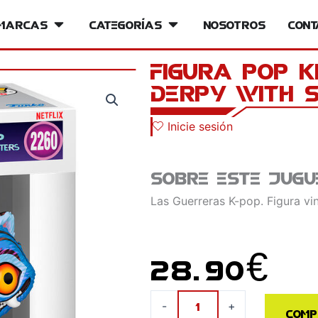
iversos
Marcas
Open Marcas
Categorías
Open Categorías
Nosotros
Cont
Figura POP 
Derpy with 
Inicie sesión
Sobre este jugu
Las Guerreras K-pop. Figura vi
28.90
€
Figura
-
+
Comp
POP