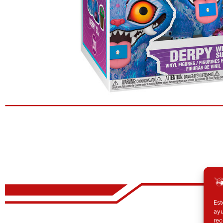
Est
ayu
El precio original era: 32.90€.
El precio actual es: 24.67€.
E
rec