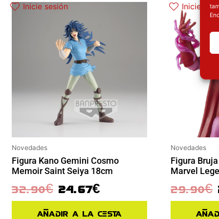
Inicie sesión
Inicie ses
tam
Enc
Novedades
Novedades
Figura Bruja
Figura Kano Gemini Cosmo
Marvel Leg
Memoir Saint Seiya 18cm
29.90
€
32.90
€
24.67
€
Añad
Añadir a la cesta