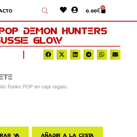
Heart
User-
0
acto
0.00
€
Cart
circle
Kpop Demon Hunters
Sussie Glow
ete
nilo Funko POP en caja regalo.
rar ya
Añadir a la cesta