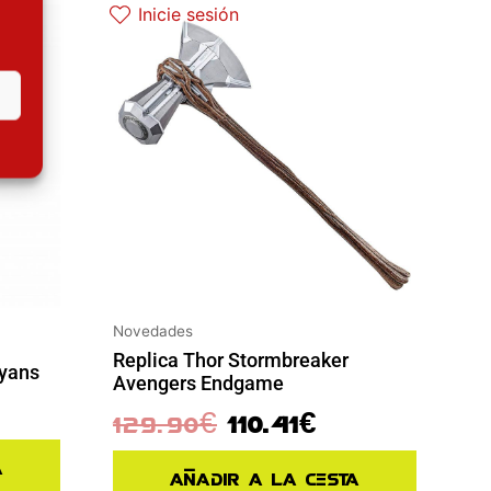
Inicie sesión
Novedades
Replica Thor Stormbreaker
iyans
Avengers Endgame
129.90
€
110.41
€
a
Añadir a la cesta