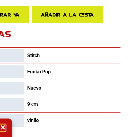
rar ya
Añadir a la cesta
AS
Stitch
Funko Pop
Nuevo
9
cm
vinilo