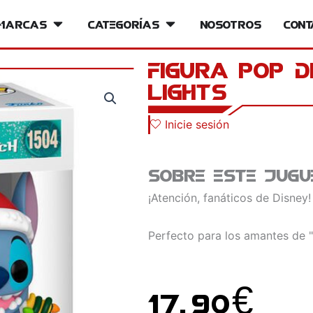
iversos
Marcas
Open Marcas
Categorías
Open Categorías
Nosotros
Cont
Figura POP D
Lights
Inicie sesión
Sobre este jugu
¡Atención, fanáticos de Disney!
Perfecto para los amantes de "
17.90
€