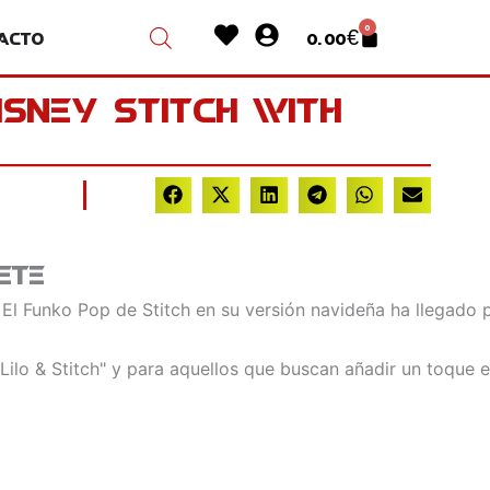
Heart
User-
0
acto
0.00
€
Cart
circle
isney Stitch with
ete
 El Funko Pop de Stitch en su versión navideña ha llegado p
Lilo & Stitch" y para aquellos que buscan añadir un toque e