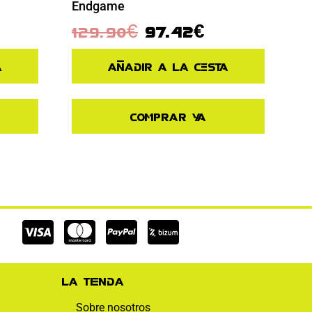
Endgame
129.90
€
97.42
€
a
Añadir a la cesta
Comprar ya
Cc-
Cc-
Cc-
visa
mastercard
paypal
La tienda
Sobre nosotros