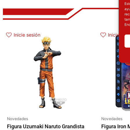
Est
ayu
rec
tam
Enc
El precio original era: 69.90€.
El precio actual es: 59.41€.
El p
Inicie sesión
Inicie ses
Novedades
Novedades
Figura Uzumaki Naruto Grandista
Figura Iron