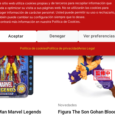
e sitio web utiliza cookies propias y de terceros para recopilar información que
da a optimizar su visita a sus páginas web. No se utilizarán las cookies para
OTROS PRODUCT
oger información de carácter personal. Usted puede permitir su uso o rechazarlo,
bién puede cambiar su configuración siempre que lo desee.
ontrará más información en nuestra Política de Cookies.
recio original era: 31.90€.
El precio actual es: 25.52€.
ión
Inicie sesión
Aceptar
Denegar
Ver preferencias
Política de cookies
Política de privacidad
Aviso Legal
Novedades
 Man Marvel Legends
Figura The Son Gohan Blood