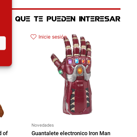
OS QUE TE PUEDEN INTERESAR
El precio original era: 129.90€.
El precio actual es: 97.42€.
Inicie sesión
Novedades
 of
Guantalete electronico Iron Man