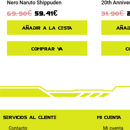
Nero Naruto Shippuden
20th Annive
69.90
€
59.41
€
31.90
€
Añadir a la cesta
Añad
Comprar ya
C
Servicios al cliente
Mi cuenta
Contacto
Mi cuenta