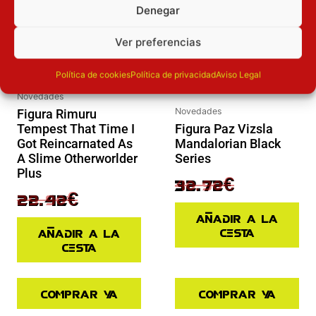
Denegar
Ver preferencias
Política de cookies
Política de privacidad
Aviso Legal
Novedades
Novedades
Figura Rimuru
Tempest That Time I
Figura Paz Vizsla
Got Reincarnated As
Mandalorian Black
A Slime Otherworlder
Series
Plus
40.90
€
32.72
€
29.90
€
22.42
€
Añadir a la
cesta
Añadir a la
cesta
Comprar ya
Comprar ya