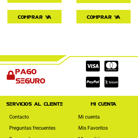
Comprar ya
Comprar ya
Cc-
Cc-
Cc-
Pago
visa
paypal
mas
seguro
Servicios al cliente
Mi cuenta
Contacto
Mi cuenta
Preguntas frecuentes
Mis Favoritos