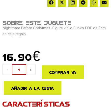
Sobre este juguete
Nightmare Before Christmas. Figura vinilo Funko POP de 9cm
en caja regalo.
16.90
€
Figura
-
+
Comprar ya
POP
Disney
Pesadilla
Añadir a la cesta
Antes
de
CARACTERÍSTICAS
Navidad
Jack