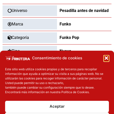
Skellington
cantidad
Universo
Pesadilla antes de navidad
Marca
Funko
Categoría
Funko Pop
Tipo
Nuevo
Consentimiento de cookies
Este sitio web utiliza cookies propias y de terceros para recopilar
información que ayuda a optimizar su visita a sus páginas web. No se
OTROS PRODUCTOS QUE TE
utilizarán las cookies para recoger información de carácter personal.
PUEDEN INTERESAR
Usted puede permitir su uso o rechazarlo,
también puede cambiar su configuración siempre que lo desee.
Encontrará más información en nuestra Política de Cookies.
El precio original era: 29.90€.
El precio actual es: 22.42€.
El precio original era: 40.90€.
El precio actual es: 32.72€.
Inicie sesión
Inicie sesión
Aceptar