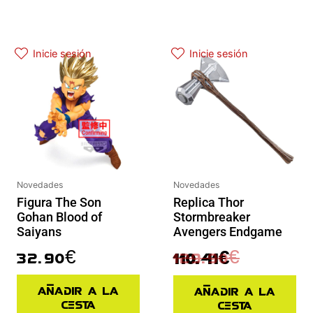
El precio actual es: 110.41€.
El precio original era: 129.90€.
Inicie sesión
Inicie sesión
Novedades
Novedades
Replica Thor
Figura The Son
Stormbreaker
Gohan Blood of
Avengers Endgame
Saiyans
129.90
€
32.90
€
110.41
€
Añadir a la
Añadir a la
cesta
cesta