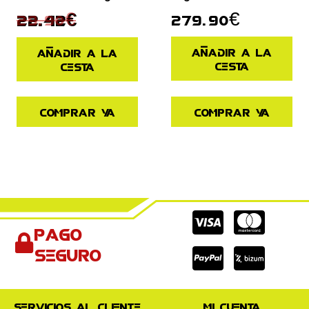
29.90
€
279.90
€
22.42
€
Añadir a la
Añadir a la
cesta
cesta
Comprar ya
Comprar ya
Cc-
Cc-
Cc-
Pago
visa
paypal
mas
seguro
Servicios al cliente
Mi cuenta