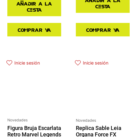
Añadir a la
decora
cesta
cesta
con
cuidado,
trayendo
Comprar ya
Comprar ya
un
poco
del
El precio original era: 29.90€.
El precio actual es: 22.42€.
encanto
Inicie sesión
Inicie sesión
de
Halloween
Town
a
la
temporada
navideña.
Novedades
Novedades
Figura Bruja Escarlata
Replica Sable Leia
Retro Marvel Legends
Organa Force FX