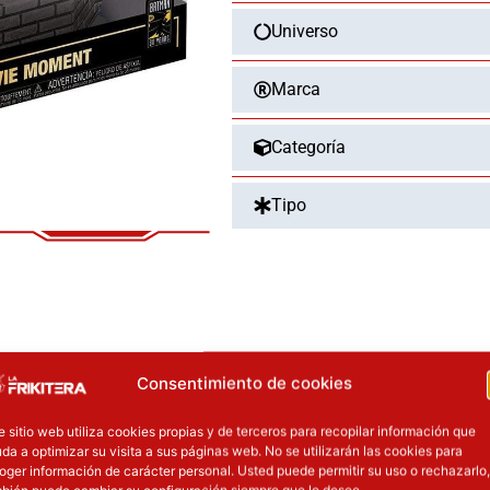
80th
Universo
Batman
and
Joker
Marca
1989
cantidad
Categoría
Tipo
OTROS PRODUCT
Consentimiento de cookies
El precio original era: 129.90€.
El precio
e sitio web utiliza cookies propias y de terceros para recopilar información que
da a optimizar su visita a sus páginas web. No se utilizarán las cookies para
ión
Inicie sesión
oger información de carácter personal. Usted puede permitir su uso o rechazarlo,
bién puede cambiar su configuración siempre que lo desee.