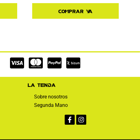
Comprar ya
Cc-
Cc-
Cc-
visa
mastercard
paypal
La tienda
Sobre nosotros
Segunda Mano
Facebook-
Instagram
f