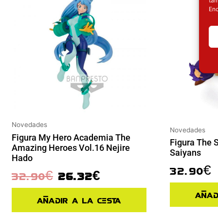
Enc
Novedades
Novedades
Figura My Hero Academia The
Figura The 
Amazing Heroes Vol.16 Nejire
Saiyans
Hado
32.90
€
32.90
€
26.32
€
Añad
Añadir a la cesta