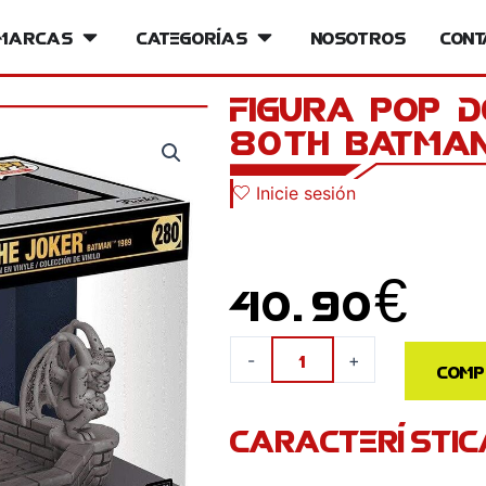
iversos
Marcas
Open Marcas
Categorías
Open Categorías
Nosotros
Cont
Figura POP 
80th Batman
Inicie sesión
40.90
€
Figura
-
+
Comp
POP
DC
CARACTERÍSTIC
Comics
Batman