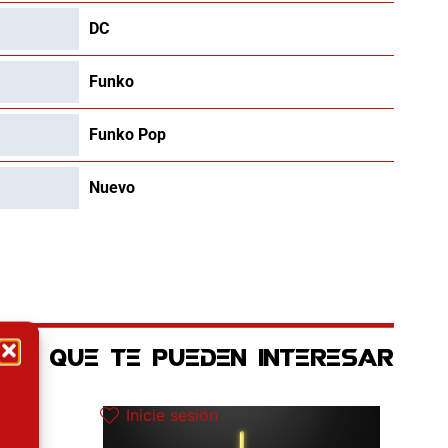
DC
Funko
Funko Pop
Nuevo
OS QUE TE PUEDEN INTERESAR
 actual es: 97.42€.
Inicie sesión