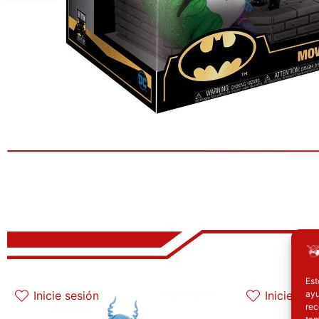
El precio original era: 32.90€.
El precio actual es: 26.32€.
Est
ayu
Inicie sesión
Inicie ses
rec
tam