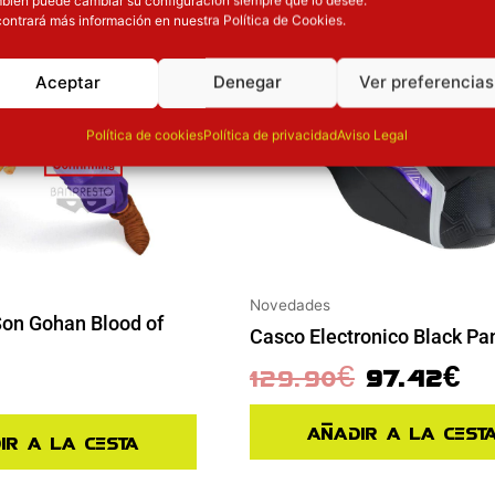
ontrará más información en nuestra Política de Cookies.
Aceptar
Denegar
Ver preferencias
Política de cookies
Política de privacidad
Aviso Legal
Novedades
Son Gohan Blood of
Casco Electronico Black Pa
129.90
€
97.42
€
Añadir a la cest
ir a la cesta