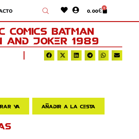
Heart
User-
0
acto
0.00
€
Cart
circle
DC Comics Batman
 and Joker 1989
rar ya
Añadir a la cesta
AS