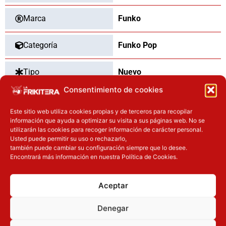
Marca
Funko
Categoría
Funko Pop
Tipo
Nuevo
Consentimiento de cookies
Este sitio web utiliza cookies propias y de terceros para recopilar
OTROS PRODUCTOS QUE TE
información que ayuda a optimizar su visita a sus páginas web. No se
utilizarán las cookies para recoger información de carácter personal.
PUEDEN INTERESAR
Usted puede permitir su uso o rechazarlo,
también puede cambiar su configuración siempre que lo desee.
Encontrará más información en nuestra Política de Cookies.
El precio original era: 69.90€.
El precio actual es: 59.41€.
El precio original era: 29.90€.
El precio actual es: 22.42€.
Inicie sesión
Inicie sesión
Aceptar
Denegar