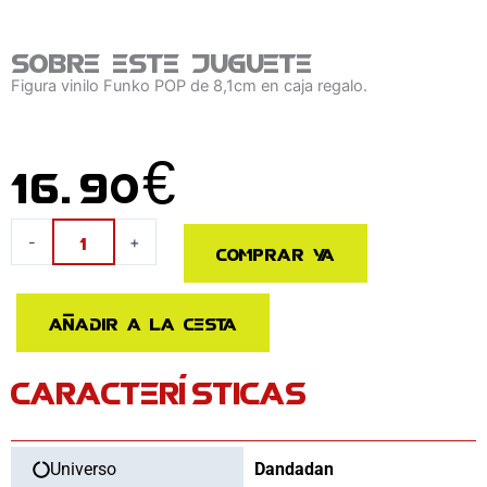
Sobre este juguete
Figura vinilo Funko POP de 8,1cm en caja regalo.
16.90
€
Figura
-
+
Comprar ya
POP
Dandadan
Turbo
Añadir a la cesta
Granny
cantidad
CARACTERÍSTICAS
Universo
Dandadan