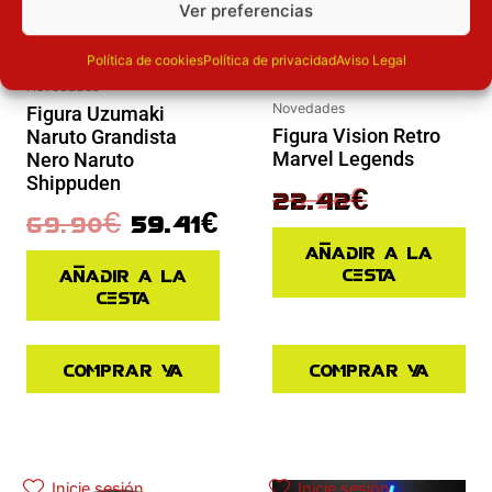
Ver preferencias
Política de cookies
Política de privacidad
Aviso Legal
Novedades
Novedades
Figura Uzumaki
Figura Vision Retro
Naruto Grandista
Marvel Legends
Nero Naruto
Shippuden
29.90
€
22.42
€
69.90
€
59.41
€
Añadir a la
cesta
Añadir a la
cesta
Comprar ya
Comprar ya
El precio actual es: 97.42€.
El precio original era: 129.90€.
Inicie sesión
Inicie sesión