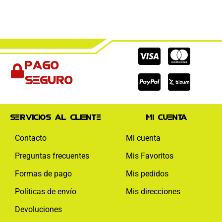
Cc-
Cc-
Cc-
Pago
visa
paypal
mas
seguro
Servicios al cliente
Mi cuenta
Contacto
Mi cuenta
Preguntas frecuentes
Mis Favoritos
Formas de pago
Mis pedidos
Políticas de envío
Mis direcciones
Devoluciones