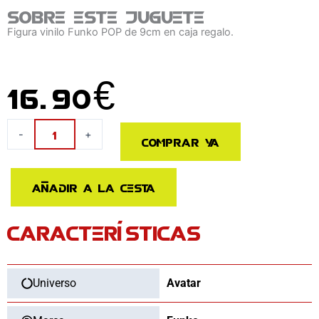
Sobre este juguete
Figura vinilo Funko POP de 9cm en caja regalo.
16.90
€
Figura
-
+
Comprar ya
POP
Avatar
Battle
Añadir a la cesta
Neytiri
cantidad
CARACTERÍSTICAS
Universo
Avatar