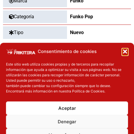
Marca
Funko
Categoría
Funko Pop
Tipo
Nuevo
Consentimiento de cookies
OTROS PRODUCTOS QUE TE
Este sitio web utiliza cookies propias y de terceros para recopilar
PUEDEN INTERESAR
información que ayuda a optimizar su visita a sus páginas web. No se
utilizarán las cookies para recoger información de carácter personal.
Usted puede permitir su uso o rechazarlo,
El precio original era: 32.90€.
El precio actual es: 26.32€.
El precio original era: 16.90€.
El precio a
también puede cambiar su configuración siempre que lo desee.
Inicie sesión
Inicie sesión
Encontrará más información en nuestra Política de Cookies.
Aceptar
Denegar