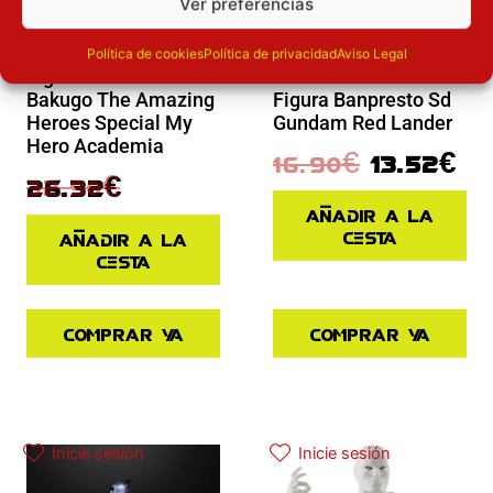
Ver preferencias
Novedades
Política de cookies
Política de privacidad
Aviso Legal
Novedades
Figura Katsuki
Bakugo The Amazing
Figura Banpresto Sd
Heroes Special My
Gundam Red Lander
Hero Academia
16.90
€
13.52
€
32.90
€
26.32
€
Añadir a la
cesta
Añadir a la
cesta
Comprar ya
Comprar ya
El precio original era: 40.90€.
El precio actual es: 32.72€.
El precio original era: 29.90€.
El precio actual es: 22.42€.
Inicie sesión
Inicie sesión