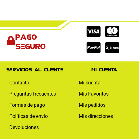
Cc-
Cc-
Cc-
Pago
visa
paypal
mas
seguro
Servicios al cliente
Mi cuenta
Contacto
Mi cuenta
Preguntas frecuentes
Mis Favoritos
Formas de pago
Mis pedidos
Políticas de envío
Mis direcciones
Devoluciones