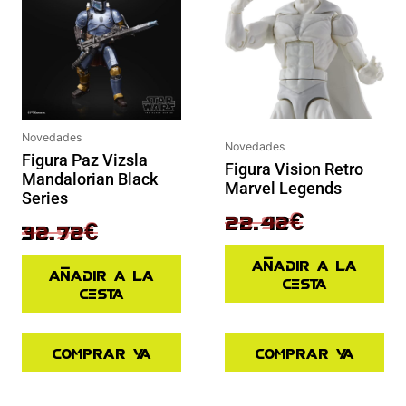
Novedades
Novedades
Figura Paz Vizsla
Figura Vision Retro
Mandalorian Black
Marvel Legends
Series
29.90
€
22.42
€
40.90
€
32.72
€
Añadir a la
Añadir a la
cesta
cesta
Comprar ya
Comprar ya