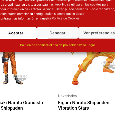
OTROS PRODUCT
da a optimizar su visita a sus páginas web. No se utilizarán las cookies para
oger información de carácter personal. Usted puede permitir su uso o rechazarlo,
l precio original era: 69.90€.
El precio actual es: 59.41€.
El precio original era: 37.90€.
El precio actu
bién puede cambiar su configuración siempre que lo desee.
ontrará más información en nuestra Política de Cookies.
ión
Inicie sesión
Aceptar
Denegar
Ver preferencias
Política de cookies
Política de privacidad
Aviso Legal
Novedades
aki Naruto Grandista
Figura Naruto Shippuden
 Shippuden
Vibration Stars