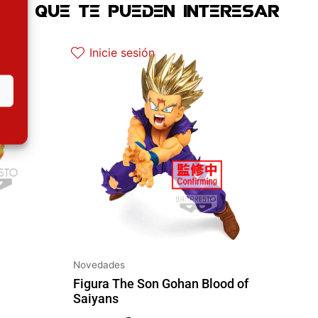
OS QUE TE PUEDEN INTERESAR
al es: 30.32€.
Inicie sesión
Novedades
Figura The Son Gohan Blood of
Saiyans