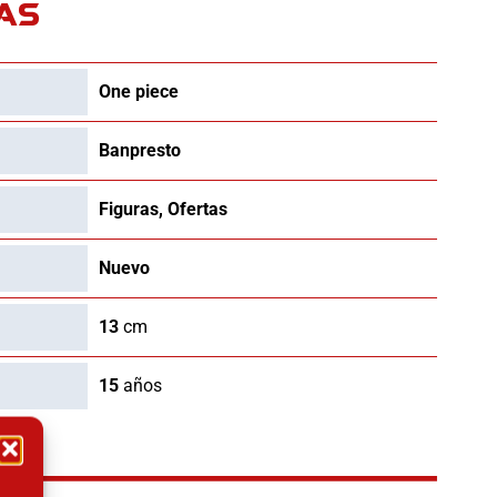
9.90€.
47.96€.
AS
One piece
Banpresto
Figuras
,
Ofertas
Nuevo
13
cm
15
años