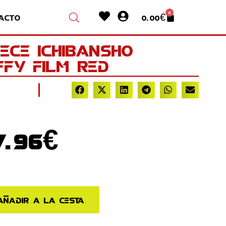
Heart
User-
0
acto
0.00
€
Cart
circle
iece Ichibansho
fy Film Red
El
7.96
€
ecio
precio
iginal
actual
a:
es:
Añadir a la cesta