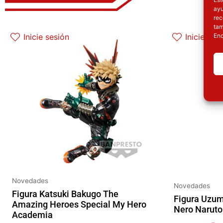
ayu
rec
El precio original era: 32.90€.
El precio actual es: 26.32€.
E
tam
Enc
Inicie sesión
Inicie ses
Novedades
Novedades
Figura Katsuki Bakugo The
Figura Uzum
Amazing Heroes Special My Hero
Nero Naruto
Academia