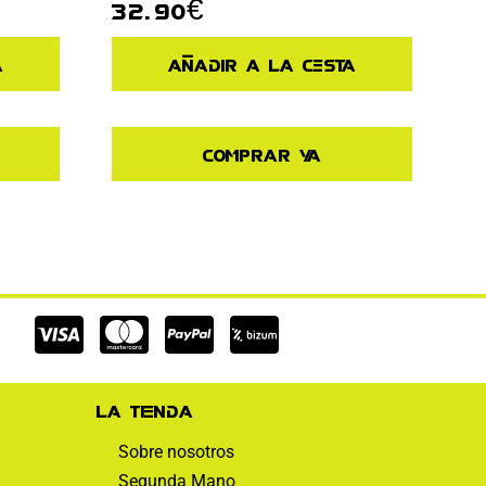
32.90
€
a
Añadir a la cesta
Comprar ya
Cc-
Cc-
Cc-
visa
mastercard
paypal
La tienda
Sobre nosotros
Segunda Mano