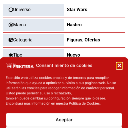
Universo
Star Wars
Marca
Hasbro
Categoría
Figuras
,
Ofertas
Tipo
Nuevo
Consentimiento de cookies
Dimensiones
10
cm
Este sitio web utiliza cookies propias y de terceros para recopilar
información que ayuda a optimizar su visita a sus páginas web. No se
utilizarán las cookies para recoger información de carácter personal.
Usted puede permitir su uso o rechazarlo,
OTROS PRODUCTOS QUE TE
también puede cambiar su configuración siempre que lo desee.
Encontrará más información en nuestra Política de Cookies.
PUEDEN INTERESAR
El precio original era: 32.90€.
El precio actual es: 24.67€.
El precio original era: 69.90€.
El preci
Aceptar
Inicie sesión
Inicie sesión