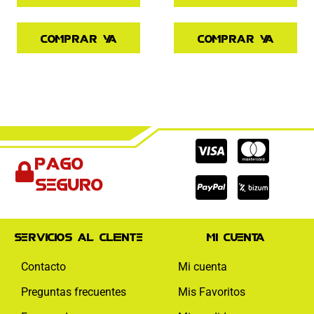
Comprar ya
Comprar ya
Cc-
Cc-
Cc-
Pago
visa
paypal
mas
seguro
Servicios al cliente
Mi cuenta
Contacto
Mi cuenta
Preguntas frecuentes
Mis Favoritos