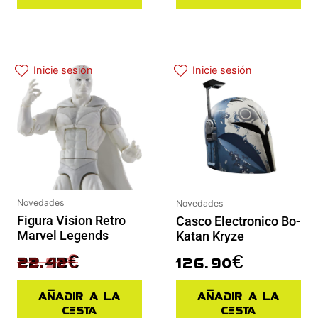
El precio original era: 29.90€.
El precio actual es: 22.42€.
Inicie sesión
Inicie sesión
Novedades
Novedades
Figura Vision Retro
Casco Electronico Bo-
Marvel Legends
Katan Kryze
29.90
€
126.90
€
22.42
€
Añadir a la
Añadir a la
cesta
cesta