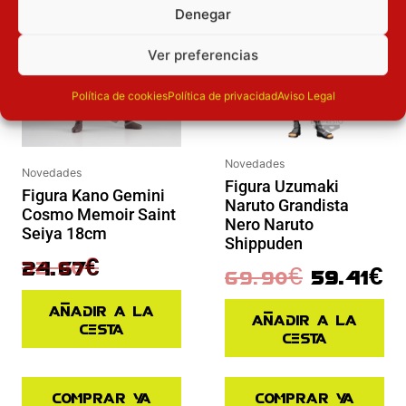
Denegar
Ver preferencias
Política de cookies
Política de privacidad
Aviso Legal
Novedades
Novedades
Figura Uzumaki
Figura Kano Gemini
Naruto Grandista
Cosmo Memoir Saint
Nero Naruto
Seiya 18cm
Shippuden
32.90
€
24.67
€
69.90
€
59.41
€
Añadir a la
Añadir a la
cesta
cesta
Comprar ya
Comprar ya