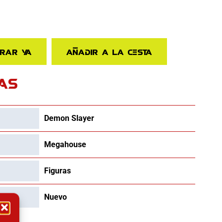
rar ya
Añadir a la cesta
AS
Demon Slayer
Megahouse
Figuras
Nuevo