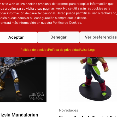
e sitio web utiliza cookies propias y de terceros para recopilar información que
da a optimizar su visita a sus páginas web. No se utilizarán las cookies para
oger información de carácter personal. Usted puede permitir su uso o rechazarlo,
OTROS PRODUCT
bién puede cambiar su configuración siempre que lo desee.
ontrará más información en nuestra Política de Cookies.
 precio original era: 40.90€.
El precio actual es: 32.72€.
El precio original era: 34.90€.
El precio actual
ión
Inicie sesión
Aceptar
Denegar
Ver preferencias
Política de cookies
Política de privacidad
Aviso Legal
Novedades
Vizsla Mandalorian