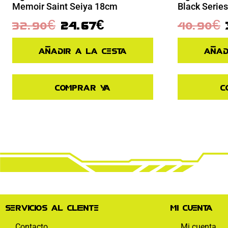
Memoir Saint Seiya 18cm
Black Series
32.90
€
24.67
€
40.90
€
Añadir a la cesta
Añad
Comprar ya
C
Servicios al cliente
Mi cuenta
Contacto
Mi cuenta