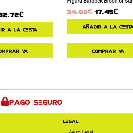
Figura Bardock Blood of Sa
34.90
€
17.45
€
32.72
€
Añadir a la cest
ir a la cesta
omprar ya
Comprar ya
Pago seguro
Legal
Aviso Legal