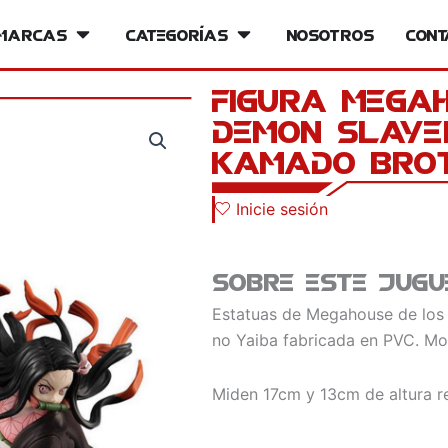
iversos
Marcas
Open Marcas
Categorías
Open Categorías
Nosotros
Cont
FIGURA MEGAH
DEMON SLAYE
KAMADO BROT
Inicie sesión
Sobre este jugu
Estatuas de Megahouse de lo
no Yaiba fabricada en PVC. Mo
Miden 17cm y 13cm de altura r