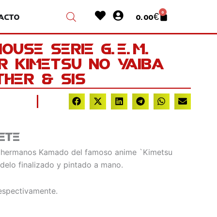
Heart
User-
0
acto
0.00
€
Cart
circle
OUSE SERIE G.E.M.
R KIMETSU NO YAIBA
HER & SIS
ete
s hermanos Kamado del famoso anime `Kimetsu
delo finalizado y pintado a mano.
espectivamente.