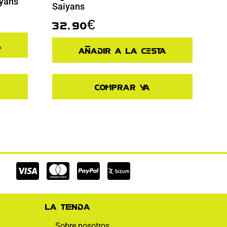
iyans
Saiyans
32.90
€
a
Añadir a la cesta
Comprar ya
Cc-
Cc-
Cc-
visa
mastercard
paypal
La tienda
Sobre nosotros