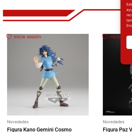
Est
ayu
rec
tam
Enc
El precio original era: 32.90€.
El precio actual es: 24.67€.
El
Inicie sesión
Inicie ses
Novedades
Novedades
Figura Kano Gemini Cosmo
Figura Paz 