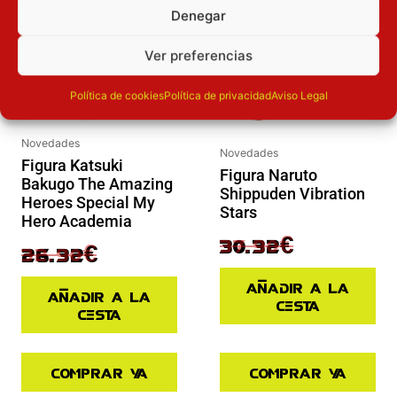
Denegar
Ver preferencias
Política de cookies
Política de privacidad
Aviso Legal
Novedades
Novedades
Figura Katsuki
Figura Naruto
Bakugo The Amazing
Shippuden Vibration
Heroes Special My
Stars
Hero Academia
37.90
€
30.32
€
32.90
€
26.32
€
Añadir a la
Añadir a la
cesta
cesta
Comprar ya
Comprar ya