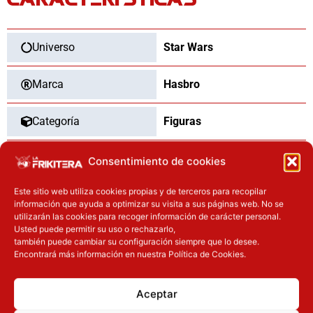
cantidad
Universo
Star Wars
Marca
Hasbro
Categoría
Figuras
Tipo
Nuevo
Consentimiento de cookies
Este sitio web utiliza cookies propias y de terceros para recopilar
información que ayuda a optimizar su visita a sus páginas web. No se
utilizarán las cookies para recoger información de carácter personal.
OTROS PRODUCTOS QUE TE
Usted puede permitir su uso o rechazarlo,
también puede cambiar su configuración siempre que lo desee.
PUEDEN INTERESAR
Encontrará más información en nuestra Política de Cookies.
El precio original era: 32.90€.
El precio actual es: 26.32€.
El precio original era: 37.90€.
El precio actual es: 30.32€.
Aceptar
Inicie sesión
Inicie sesión