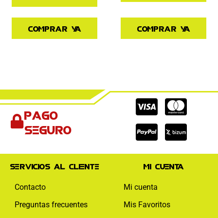
Comprar ya
Comprar ya
Cc-
Cc-
Cc-
Pago
visa
paypal
mas
seguro
Servicios al cliente
Mi cuenta
Contacto
Mi cuenta
Preguntas frecuentes
Mis Favoritos