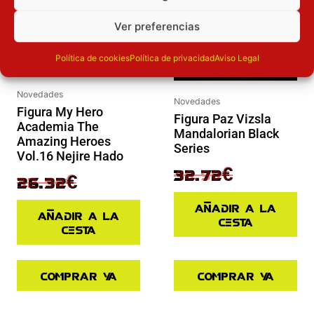
Ver preferencias
Política de cookies
Política de privacidad
Aviso Legal
Novedades
Novedades
Figura My Hero
Figura Paz Vizsla
Academia The
Mandalorian Black
Amazing Heroes
Series
Vol.16 Nejire Hado
40.90
€
32.72
€
32.90
€
26.32
€
Añadir a la
Añadir a la
cesta
cesta
Comprar ya
Comprar ya