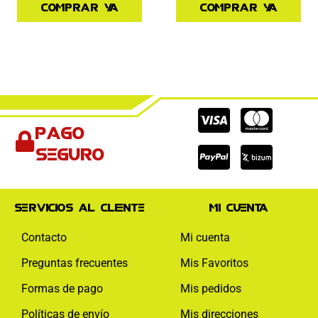
Comprar ya
Comprar ya
Cc-
Cc-
Cc-
Pago
visa
paypal
mas
seguro
Servicios al cliente
Mi cuenta
Contacto
Mi cuenta
Preguntas frecuentes
Mis Favoritos
Formas de pago
Mis pedidos
Políticas de envío
Mis direcciones