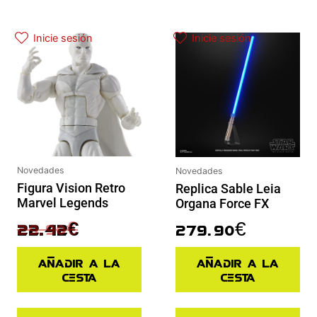
El precio original era: 29.90€.
El precio actual es: 22.42€.
Inicie sesión
Inicie sesión
Novedades
Novedades
Figura Vision Retro
Replica Sable Leia
Marvel Legends
Organa Force FX
29.90
€
279.90
€
22.42
€
Añadir a la
Añadir a la
cesta
cesta