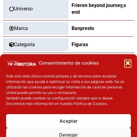
Frieren beyond journey,s
Universo
end
Marca
Banpresto
Categoría
Figuras
Tipo
Nuevo
Consentimiento de cookies
Este sitio web utiliza cookies propias y de terceros para recopilar
información que ayuda a optimizar su visita a sus páginas web. No se
utilizarán las cookies para recoger información de carácter personal.
OTROS PRODUCTOS QUE TE
Usted puede permitir su uso o rechazarlo,
también puede cambiar su configuración siempre que lo desee.
PUEDEN INTERESAR
Encontrará más información en nuestra Política de Cookies.
El precio original era: 32.90€.
El precio actual es: 26.32€.
El precio original era: 40.90€.
El precio actual es: 32.72€.
Aceptar
Inicie sesión
Inicie sesión
Denegar