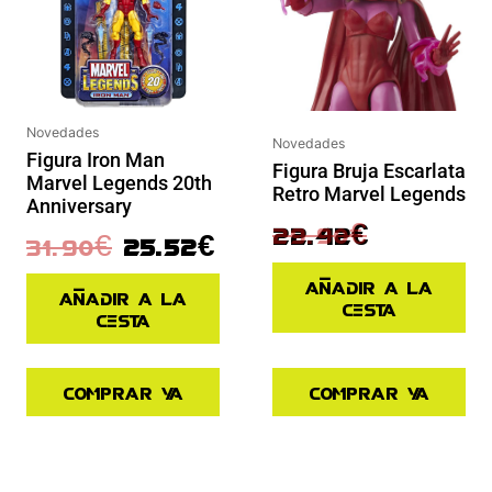
Novedades
Novedades
Figura Iron Man
Figura Bruja Escarlata
Marvel Legends 20th
Retro Marvel Legends
Anniversary
29.90
€
22.42
€
31.90
€
25.52
€
Añadir a la
Añadir a la
cesta
cesta
Comprar ya
Comprar ya