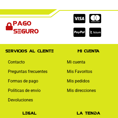
Cc-
Cc-
Cc-
Pago
visa
paypal
mas
seguro
Servicios al cliente
Mi cuenta
Contacto
Mi cuenta
Preguntas frecuentes
Mis Favoritos
Formas de pago
Mis pedidos
Políticas de envío
Mis direcciones
Devoluciones
Legal
La tienda