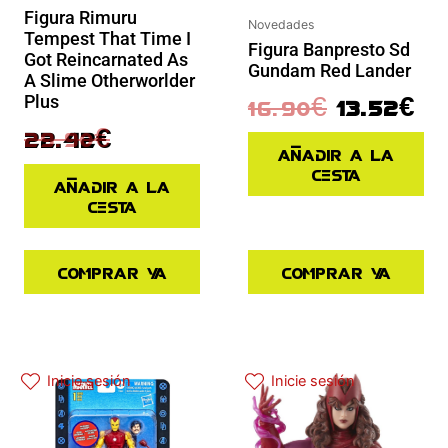
Figura Rimuru
Novedades
Tempest That Time I
Figura Banpresto Sd
Got Reincarnated As
Gundam Red Lander
A Slime Otherworlder
Plus
16.90
€
13.52
€
29.90
€
22.42
€
Añadir a la
cesta
Añadir a la
cesta
Comprar ya
Comprar ya
El precio original era: 31.90€.
El precio actual es: 25.52€.
El precio original era: 29.90€.
El precio actual es: 22.42€.
Inicie sesión
Inicie sesión