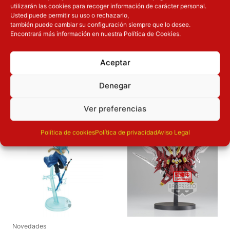
Tipo
Nuevo
utilizarán las cookies para recoger información de carácter personal.
Usted puede permitir su uso o rechazarlo,
también puede cambiar su configuración siempre que lo desee.
Dimensiones
24
cm
Encontrará más información en nuestra Política de Cookies.
Aceptar
OTROS PRODUCTOS QUE TE
Denegar
PUEDEN INTERESAR
Ver preferencias
El precio original era: 29.90€.
El precio actual es: 22.42€.
El precio original era: 16.90€.
El precio a
Inicie sesión
Inicie sesión
Política de cookies
Política de privacidad
Aviso Legal
Novedades