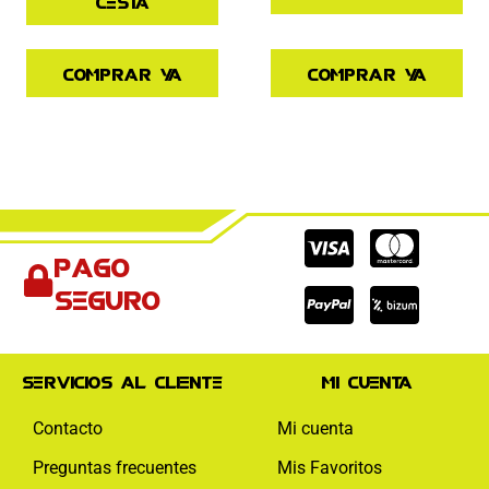
cesta
Comprar ya
Comprar ya
Cc-
Cc-
Cc-
Pago
visa
paypal
mas
seguro
Servicios al cliente
Mi cuenta
Contacto
Mi cuenta
Preguntas frecuentes
Mis Favoritos