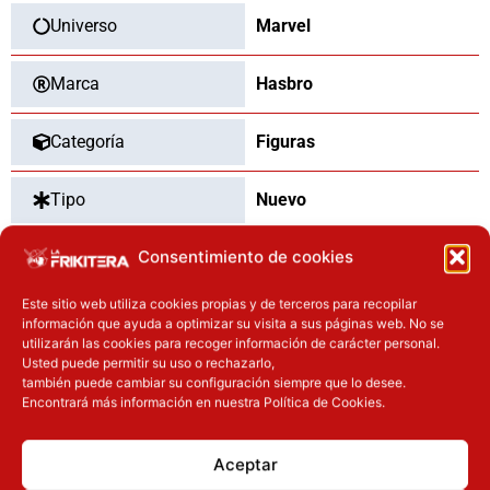
Universo
Marvel
Marca
Hasbro
Categoría
Figuras
Tipo
Nuevo
Consentimiento de cookies
Dimensiones
15
cm
Este sitio web utiliza cookies propias y de terceros para recopilar
información que ayuda a optimizar su visita a sus páginas web. No se
utilizarán las cookies para recoger información de carácter personal.
OTROS PRODUCTOS QUE TE
Usted puede permitir su uso o rechazarlo,
también puede cambiar su configuración siempre que lo desee.
PUEDEN INTERESAR
Encontrará más información en nuestra Política de Cookies.
El precio original era: 16.90€.
El precio actual es: 13.52€.
El precio original era: 32.90€.
El precio actual es: 26.32€.
Aceptar
Inicie sesión
Inicie sesión