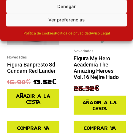
Denegar
Ver preferencias
Política de cookies
Política de privacidad
Aviso Legal
Novedades
Novedades
Figura My Hero
Academia The
Figura Banpresto Sd
Amazing Heroes
Gundam Red Lander
Vol.16 Nejire Hado
16.90
€
13.52
€
32.90
€
26.32
€
Añadir a la
cesta
Añadir a la
cesta
Comprar ya
Comprar ya