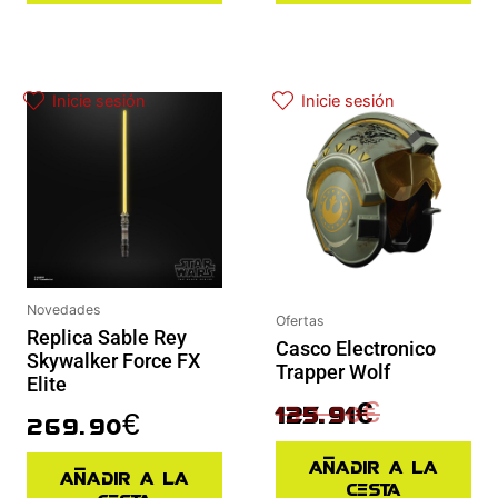
El precio actual es: 125.91€.
El precio original era: 139.90€.
Inicie sesión
Inicie sesión
Novedades
Ofertas
Replica Sable Rey
Casco Electronico
Skywalker Force FX
Trapper Wolf
Elite
139.90
€
125.91
€
269.90
€
Añadir a la
Añadir a la
cesta