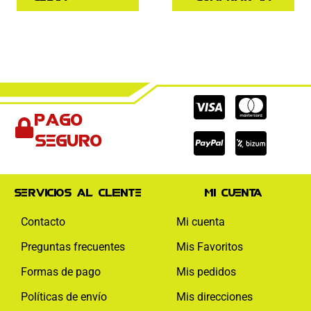
Cc-
Cc-
Cc-
Pago
visa
paypal
mas
seguro
Servicios al cliente
Mi cuenta
Contacto
Mi cuenta
Preguntas frecuentes
Mis Favoritos
Formas de pago
Mis pedidos
Políticas de envío
Mis direcciones