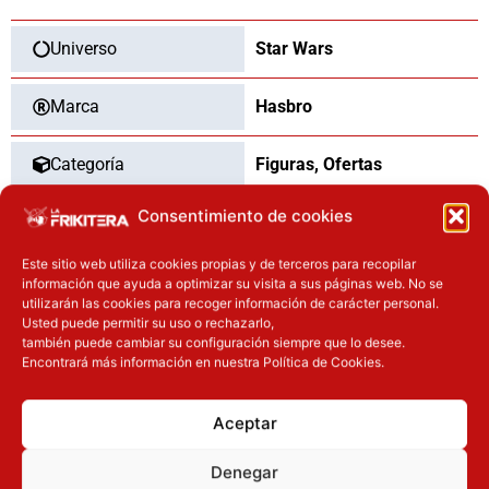
Universo
Star Wars
Marca
Hasbro
Categoría
Figuras
,
Ofertas
Consentimiento de cookies
Tipo
Nuevo
Este sitio web utiliza cookies propias y de terceros para recopilar
información que ayuda a optimizar su visita a sus páginas web. No se
utilizarán las cookies para recoger información de carácter personal.
Usted puede permitir su uso o rechazarlo,
OTROS PRODUCTOS QUE TE
también puede cambiar su configuración siempre que lo desee.
PUEDEN INTERESAR
Encontrará más información en nuestra Política de Cookies.
El precio original era: 32.90€.
El precio actual es: 24.67€.
El precio actual es: 125.91€.
El precio original era: 139.90€.
Aceptar
Inicie sesión
Inicie sesión
Denegar