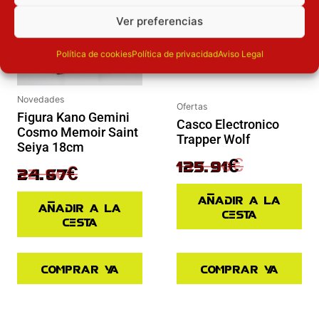
Ver preferencias
Política de cookies
Política de privacidad
Aviso Legal
Novedades
Ofertas
Figura Kano Gemini
Casco Electronico
Cosmo Memoir Saint
Trapper Wolf
Seiya 18cm
139.90
€
125.91
€
32.90
€
24.67
€
Añadir a la
Añadir a la
cesta
cesta
Comprar ya
Comprar ya