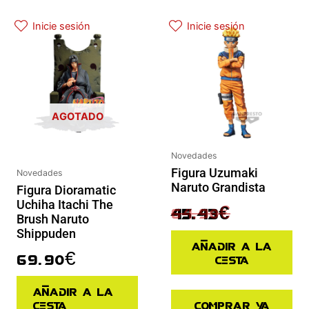
El precio actual es: 45.43€.
El precio original era: 64.90€.
Inicie sesión
Inicie sesión
AGOTADO
Novedades
Figura Uzumaki
Novedades
Naruto Grandista
Figura Dioramatic
Uchiha Itachi The
64.90
€
45.43
€
Brush Naruto
Shippuden
Añadir a la
69.90
€
cesta
Añadir a la
cesta
Comprar ya