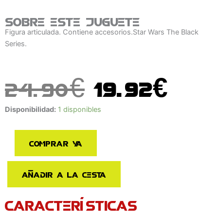
Sobre este juguete
Figura articulada. Contiene accesorios.Star Wars The Black
Series.
El
El
24.90
€
19.92
€
precio
prec
Figura
Disponibilidad:
1 disponibles
original
act
Carbonized
Shoretrooper
era:
es:
Comprar ya
Star
Wars
24.90€.
19.9
The
Añadir a la cesta
Mandalorian
Black
CARACTERÍSTICAS
Series
cantidad