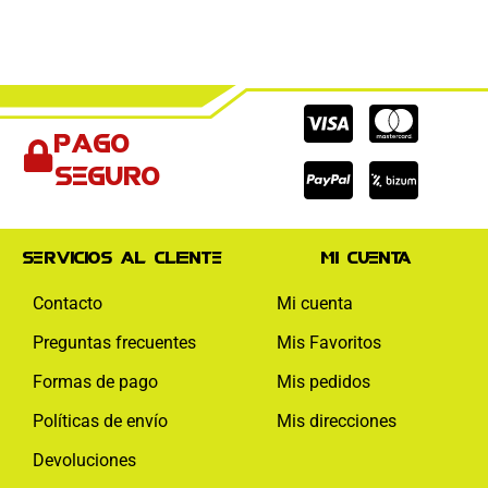
Cc-
Cc-
Cc-
Pago
visa
paypal
mas
seguro
Servicios al cliente
Mi cuenta
Contacto
Mi cuenta
Preguntas frecuentes
Mis Favoritos
Formas de pago
Mis pedidos
Políticas de envío
Mis direcciones
Devoluciones