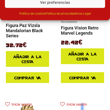
Ver preferencias
Política de cookies
Política de privacidad
Aviso Legal
Novedades
Novedades
Figura Paz Vizsla
Figura Vision Retro
Mandalorian Black
Marvel Legends
Series
29.90
€
22.42
€
40.90
€
32.72
€
Añadir a la
Añadir a la
cesta
cesta
Comprar ya
Comprar ya
Inicie sesión
Inicie sesión