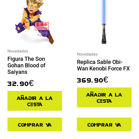
Novedades
Novedades
Figura The Son
Replica Sable Obi-
Gohan Blood of
Wan Kenobi Force FX
Saiyans
369.90
€
32.90
€
Añadir a la
Añadir a la
cesta
cesta
Comprar ya
Comprar ya