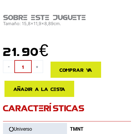
Sobre este juguete
Tamaño: 15,8x11,9x8,89cm.
21.90
€
Figura
-
+
Comprar ya
Bitty
POP
Boxes
Añadir a la cesta
Tortugas
Ninja
CARACTERÍSTICAS
Sewer
Lair
cantidad
Universo
TMNT