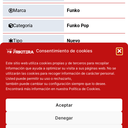
Marca
Funko
Categoría
Funko Pop
Tipo
Nuevo
Consentimiento de cookies
Este sitio web utiliza cookies propias y de terceros para recopilar
OTROS PRODUCTOS QUE TE
información que ayuda a optimizar su visita a sus páginas web. No se
utilizarán las cookies para recoger información de carácter personal.
PUEDEN INTERESAR
Usted puede permitir su uso o rechazarlo,
también puede cambiar su configuración siempre que lo desee.
Encontrará más información en nuestra Política de Cookies.
El precio original era: 40.90€.
El precio actual es: 32.72€.
El precio original era: 29.90€.
El precio actual es: 22.42€.
Inicie sesión
Inicie sesión
Aceptar
Denegar