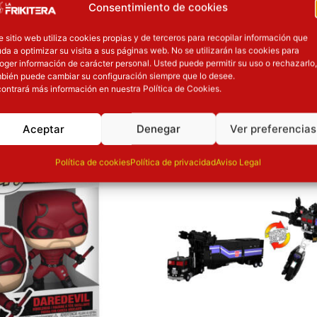
Consentimiento de cookies
Dimensiones
e sitio web utiliza cookies propias y de terceros para recopilar información que
da a optimizar su visita a sus páginas web. No se utilizarán las cookies para
oger información de carácter personal. Usted puede permitir su uso o rechazarlo,
bién puede cambiar su configuración siempre que lo desee.
ontrará más información en nuestra Política de Cookies.
OTROS PRODUCT
Aceptar
Denegar
Ver preferencias
ión
Inicie sesión
Política de cookies
Política de privacidad
Aviso Legal