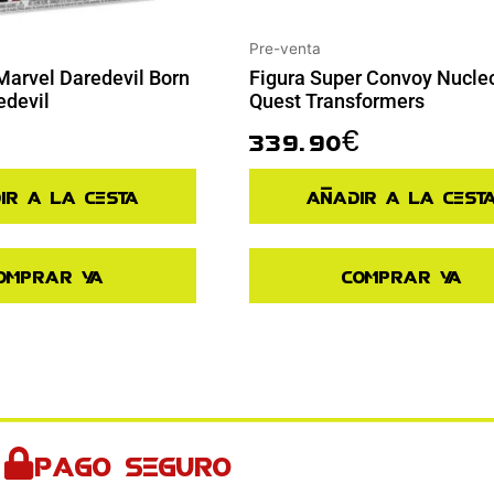
Pre-venta
Marvel Daredevil Born
Figura Super Convoy Nucle
edevil
Quest Transformers
339.90
€
ir a la cesta
Añadir a la cest
omprar ya
Comprar ya
Pago seguro