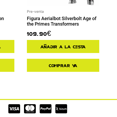
Pre-venta
on
Figura Aerialbot Silverbolt Age of
the Primes Transformers
109.90
€
a
Añadir a la cesta
Comprar ya
Cc-
Cc-
Cc-