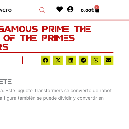
Heart
User-
0
acto
0.00
€
Cart
circle
gamous Prime The
 of the Primes
rs
ete
a. Este juguete Transformers se convierte de robot
a figura también se puede dividir y convertir en