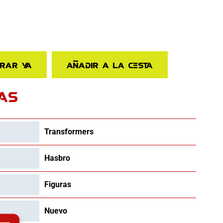
rar ya
Añadir a la cesta
AS
Transformers
Hasbro
Figuras
Nuevo