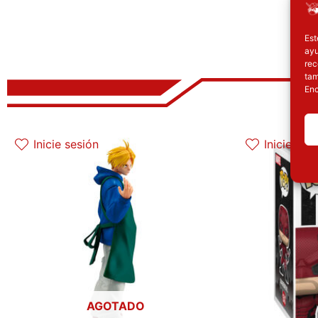
Est
ayu
rec
tam
Enc
Inicie sesión
Inicie ses
AGOTADO