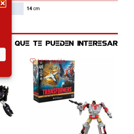
14
cm
OS QUE TE PUEDEN INTERESAR
Inicie sesión