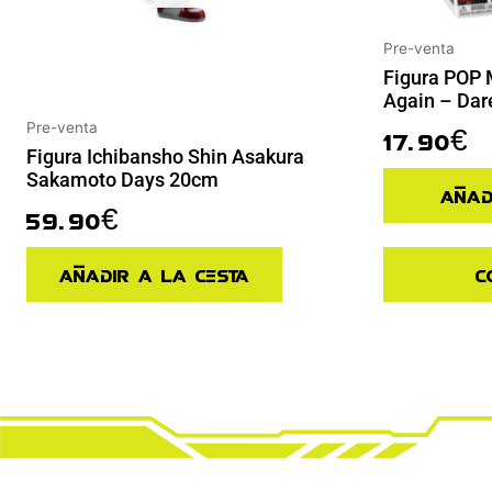
Pre-venta
Figura POP 
Again – Dar
Pre-venta
17.90
€
Figura Ichibansho Shin Asakura
Sakamoto Days 20cm
Añad
59.90
€
Añadir a la cesta
C