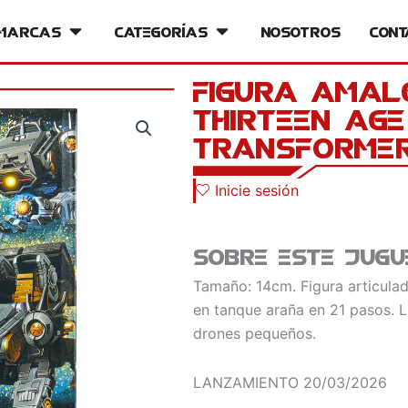
iversos
Marcas
Open Marcas
Categorías
Open Categorías
Nosotros
Cont
Figura Amal
Thirteen Age
Transforme
Inicie sesión
Sobre este jugu
Tamaño: 14cm. Figura articulad
en tanque araña en 21 pasos. L
drones pequeños.
LANZAMIENTO
20/03/2026