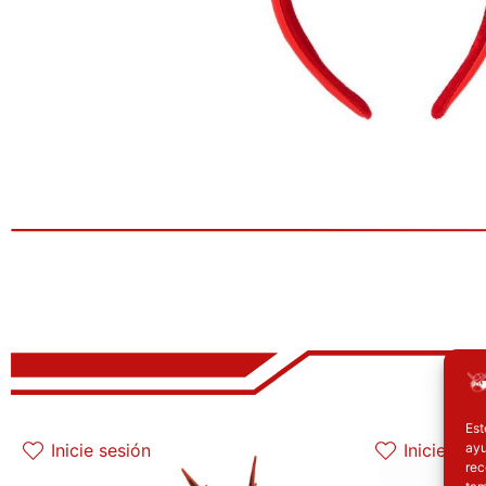
El precio original era: 32.90€.
El precio actual es: 26.32€.
E
Est
ayu
Inicie sesión
Inicie ses
rec
tam