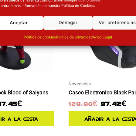
ontrará más información en nuestra Política de Cookies.
Aceptar
Denegar
Ver preferencias
Política de cookies
Política de privacidad
Aviso Legal
Novedades
ock Blood of Saiyans
Casco Electronico Black Pa
17.45
€
129.90
€
97.42
€
ir a la cesta
Añadir a la cest