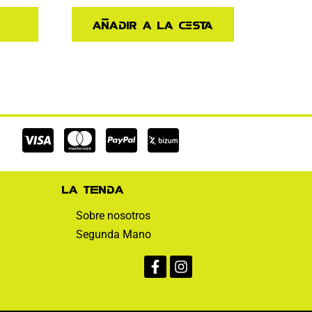
Añadir a la cesta
Cc-
Cc-
Cc-
visa
mastercard
paypal
La tienda
Sobre nosotros
Segunda Mano
Facebook-
Instagram
f