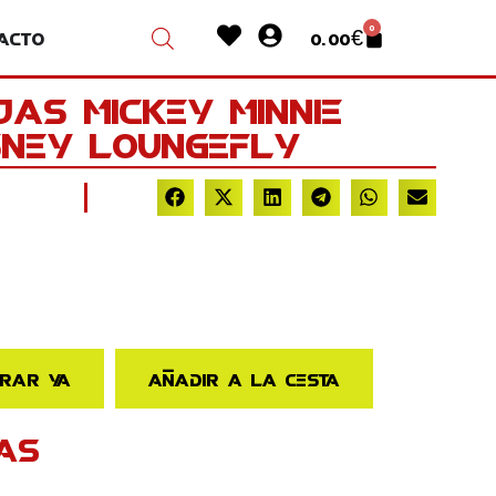
Heart
User-
0
acto
0.00
€
Cart
circle
as Mickey Minnie
ney Loungefly
rar ya
Añadir a la cesta
AS