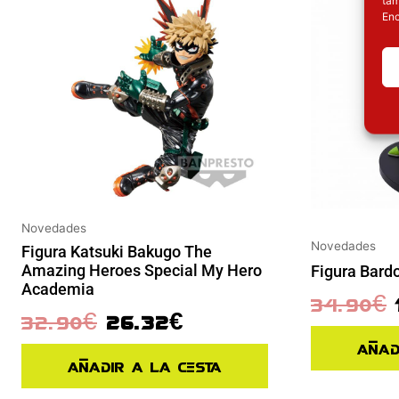
Enc
Novedades
Novedades
Figura Katsuki Bakugo The
Amazing Heroes Special My Hero
Figura Bard
Academia
34.90
€
32.90
€
26.32
€
Añad
Añadir a la cesta