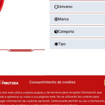
Disney
Universo
Loungefly
cantidad
Marca
Categoría
Tipo
OTROS PRODUCT
Consentimiento de cookies
l precio original era: 34.90€.
El precio actual es: 17.45€.
El precio original era: 129.90€.
El precio
e sitio web utiliza cookies propias y de terceros para recopilar información que
da a optimizar su visita a sus páginas web. No se utilizarán las cookies para
ión
Inicie sesión
oger información de carácter personal. Usted puede permitir su uso o rechazarlo,
bién puede cambiar su configuración siempre que lo desee.