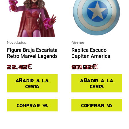
Novedades
Ofertas
Figura Bruja Escarlata
Replica Escudo
Retro Marvel Legends
Capitan America
29.90
€
109.90
€
22.42
€
87.92
€
Añadir a la
Añadir a la
cesta
cesta
Comprar ya
Comprar ya