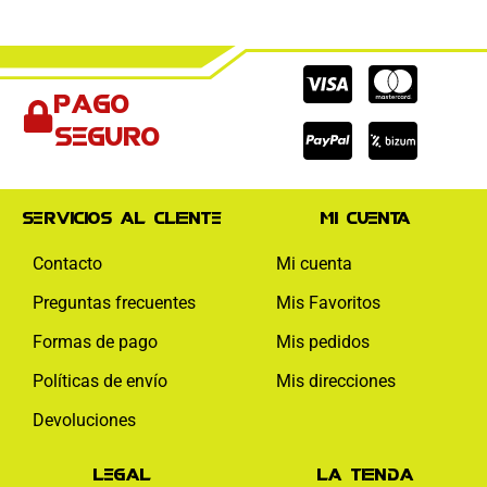
Cc-
Cc-
Cc-
Pago
visa
paypal
mas
seguro
Servicios al cliente
Mi cuenta
Contacto
Mi cuenta
Preguntas frecuentes
Mis Favoritos
Formas de pago
Mis pedidos
Políticas de envío
Mis direcciones
Devoluciones
Legal
La tienda