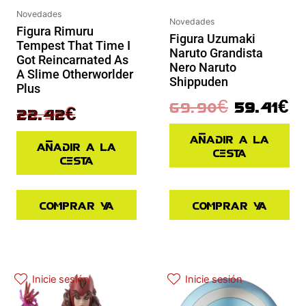
Novedades
Novedades
Figura Rimuru
Figura Uzumaki
Tempest That Time I
Naruto Grandista
Got Reincarnated As
Nero Naruto
A Slime Otherworlder
Shippuden
Plus
69.90
€
59.41
€
29.90
€
22.42
€
Añadir a la
Añadir a la
cesta
cesta
Comprar ya
Comprar ya
El precio original era: 29.90€.
El precio actual es: 22.42€.
El precio actual es: 87.92€.
El precio original era: 109.90€.
Inicie sesión
Inicie sesión