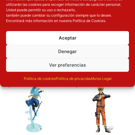
utilizarán las cookies para recoger información de carácter personal.
Pilas necesarias
Si
Usted puede permitir su uso o rechazarlo,
también puede cambiar su configuración siempre que lo desee.
Encontrará más información en nuestra Política de Cookies.
Pilas incluidas
No
Aceptar
Denegar
OTROS PRODUCTOS QUE TE
PUEDEN INTERESAR
Ver preferencias
El precio original era: 29.90€.
El precio actual es: 22.42€.
El precio original era: 69.90€.
El preci
Política de cookies
Política de privacidad
Aviso Legal
Inicie sesión
Inicie sesión