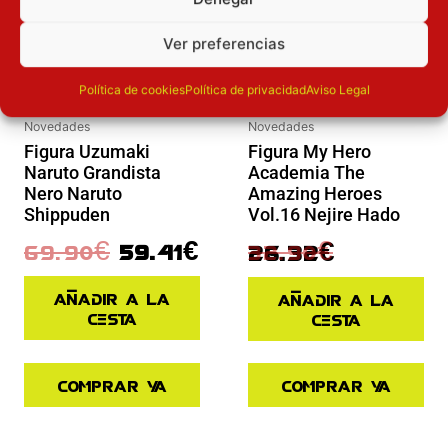
Ver preferencias
Política de cookies
Política de privacidad
Aviso Legal
Novedades
Novedades
Figura My Hero
Figura Uzumaki
Academia The
Naruto Grandista
Amazing Heroes
Nero Naruto
Vol.16 Nejire Hado
Shippuden
32.90
€
69.90
€
59.41
€
26.32
€
Añadir a la
Añadir a la
cesta
cesta
Comprar ya
Comprar ya