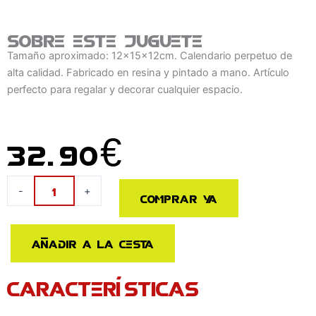
Sobre este juguete
Tamaño aproximado: 12x15x12cm. Calendario perpetuo de
alta calidad. Fabricado en resina y pintado a mano. Artículo
perfecto para regalar y decorar cualquier espacio.
32.90
€
Calendario
-
+
Comprar ya
Perpetuo
3D
Surfer
Añadir a la cesta
Stitch
Disney
CARACTERÍSTICAS
cantidad