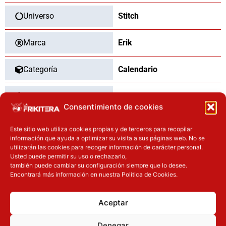
Universo
Stitch
Marca
Erik
Categoría
Calendario
Tipo
Nuevo
Consentimiento de cookies
Este sitio web utiliza cookies propias y de terceros para recopilar
información que ayuda a optimizar su visita a sus páginas web. No se
OTROS PRODUCTOS QUE TE
utilizarán las cookies para recoger información de carácter personal.
Usted puede permitir su uso o rechazarlo,
PUEDEN INTERESAR
también puede cambiar su configuración siempre que lo desee.
Encontrará más información en nuestra Política de Cookies.
El precio original era: 69.90€.
El precio actual es: 59.41€.
El precio original era: 32.90€.
El precio actual es: 26.32€.
Inicie sesión
Inicie sesión
Aceptar
Denegar