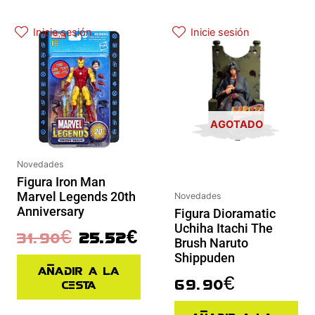
El precio original era: 31.90€.
El precio actual es: 25.52€.
Inicie sesión
Inicie sesión
AGOTADO
Novedades
Figura Iron Man
Marvel Legends 20th
Novedades
Anniversary
Figura Dioramatic
Uchiha Itachi The
31.90
€
25.52
€
Brush Naruto
Shippuden
Añadir a la
69.90
€
cesta