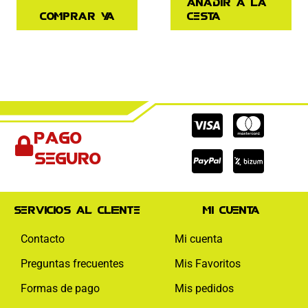
Añadir a la
Comprar ya
cesta
Cc-
Cc-
Cc-
Pago
visa
paypal
mas
seguro
Servicios al cliente
Mi cuenta
Contacto
Mi cuenta
Preguntas frecuentes
Mis Favoritos
Formas de pago
Mis pedidos