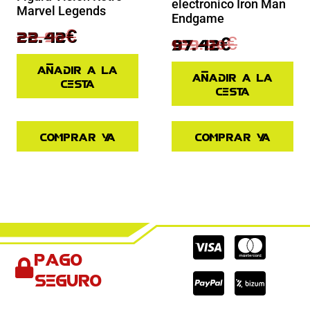
electronico Iron Man
Marvel Legends
Endgame
29.90
€
22.42
€
129.90
€
97.42
€
Añadir a la
Añadir a la
cesta
cesta
Comprar ya
Comprar ya
Cc-
Cc-
Cc-
Pago
visa
paypal
mas
seguro