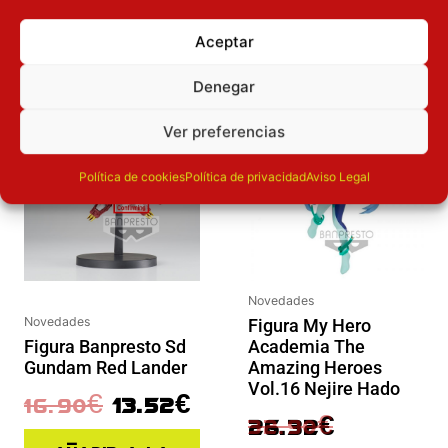
OTROS PRODUCTOS QUE TE
Aceptar
PUEDEN INTERESAR
Denegar
El precio original era: 16.90€.
El precio actual es: 13.52€.
El precio original era: 32.90€.
El precio actual es: 26.32€.
Inicie sesión
Inicie sesión
Ver preferencias
Política de cookies
Política de privacidad
Aviso Legal
Novedades
Novedades
Figura My Hero
Academia The
Figura Banpresto Sd
Amazing Heroes
Gundam Red Lander
Vol.16 Nejire Hado
16.90
€
13.52
€
32.90
€
26.32
€