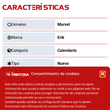
Button
CARACTERÍSTICAS
Guardianes
de
la
Galaxia
Universo
Marvel
Marvel
cantidad
Marca
Erik
Categoría
Calendario
Tipo
Nuevo
Consentimiento de cookies
Pilas necesarias
Si
Este sitio web utiliza cookies propias y de terceros para recopilar
información que ayuda a optimizar su visita a sus páginas web. No se
Pilas incluidas
Si
utilizarán las cookies para recoger información de carácter personal.
Usted puede permitir su uso o rechazarlo,
también puede cambiar su configuración siempre que lo desee.
Encontrará más información en nuestra Política de Cookies.