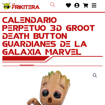
Ir
Heart
User-
Shoppin
Bars
al
circle
cart
contenido
Calendario
Perpetuo 3D Groot
Death Button
Guardianes de la
Galaxia Marvel