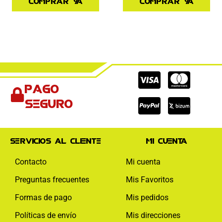
Comprar ya
Comprar ya
Cc-
Cc-
Cc-
Pago
visa
paypal
mas
seguro
Servicios al cliente
Mi cuenta
Contacto
Mi cuenta
Preguntas frecuentes
Mis Favoritos
Formas de pago
Mis pedidos
Políticas de envío
Mis direcciones