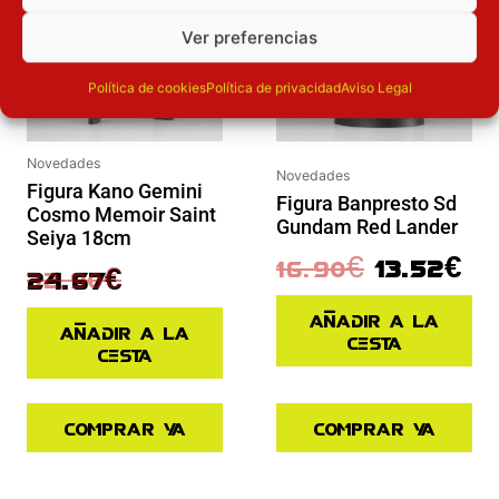
Ver preferencias
Política de cookies
Política de privacidad
Aviso Legal
Novedades
Novedades
Figura Kano Gemini
Figura Banpresto Sd
Cosmo Memoir Saint
Gundam Red Lander
Seiya 18cm
16.90
€
13.52
€
32.90
€
24.67
€
Añadir a la
Añadir a la
cesta
cesta
Comprar ya
Comprar ya