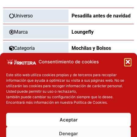
Navidad
Disney
Loungefly
Universo
Pesadilla antes de navidad
cantidad
Marca
Loungefly
Categoría
Mochilas y Bolsos
Consentimiento de cookies
Tipo
Nuevo
Este sitio web utiliza cookies propias y de terceros para recopilar
información que ayuda a optimizar su visita a sus páginas web. No se
utilizarán las cookies para recoger información de carácter personal.
Usted puede permitir su uso o rechazarlo,
OTROS PRODUCTOS QUE TE
también puede cambiar su configuración siempre que lo desee.
PUEDEN INTERESAR
Encontrará más información en nuestra Política de Cookies.
El precio original era: 32.90€.
El precio actual es: 24.67€.
El precio original era: 16.90€.
El precio a
Aceptar
Inicie sesión
Inicie sesión
Denegar