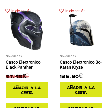
El precio actual es: 97.42€.
El precio original era: 129.90€.
Inicie sesión
Inicie sesión
Novedades
Novedades
Casco Electronico
Casco Electronico Bo-
Black Panther
Katan Kryze
129.90
€
126.90
€
97.42
€
Añadir a la
Añadir a la
cesta
cesta