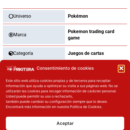
español
cantidad
Universo
Pokémon
Pokemon trading card
Marca
game
Categoría
Juegos de cartas
Consentimiento de cookies
Tipo
Nuevo
Este sitio web utiliza cookies propias y de terceros para recopilar
información que ayuda a optimizar su visita a sus páginas web. No se
utilizarán las cookies para recoger información de carácter personal.
OTROS PRODUCTOS QUE TE
Usted puede permitir su uso o rechazarlo,
también puede cambiar su configuración siempre que lo desee.
PUEDEN INTERESAR
Encontrará más información en nuestra Política de Cookies.
El precio original era: 69.90€.
El precio actual es: 59.41€.
El precio original era: 40.90€.
El precio actual es: 32.72€.
Aceptar
Inicie sesión
Inicie sesión