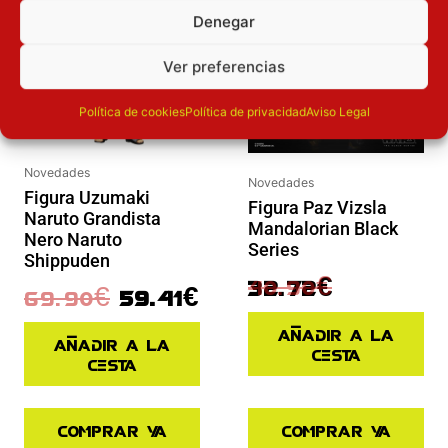
Denegar
Ver preferencias
Política de cookies
Política de privacidad
Aviso Legal
Novedades
Novedades
Figura Uzumaki
Figura Paz Vizsla
Naruto Grandista
Mandalorian Black
Nero Naruto
Series
Shippuden
40.90
€
32.72
€
69.90
€
59.41
€
Añadir a la
Añadir a la
cesta
cesta
Comprar ya
Comprar ya