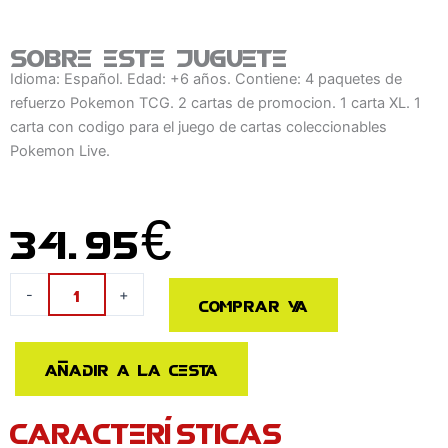
Sobre este juguete
Idioma: Español. Edad: +6 años. Contiene: 4 paquetes de
refuerzo Pokemon TCG. 2 cartas de promocion. 1 carta XL. 1
carta con codigo para el juego de cartas coleccionables
Pokemon Live.
34.95
€
Blister
-
+
Comprar ya
cartas
Zacian
Ex
Añadir a la cesta
de
Paul
CARACTERÍSTICAS
Pokemon