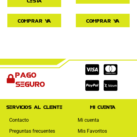
cesta
Comprar ya
Comprar ya
Cc-
Cc-
Cc-
Pago
visa
paypal
mas
seguro
Servicios al cliente
Mi cuenta
Contacto
Mi cuenta
Preguntas frecuentes
Mis Favoritos